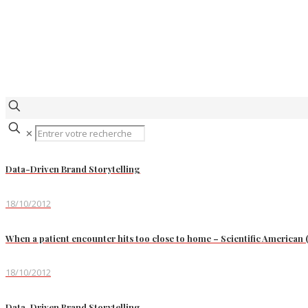
✕
Data-Driven Brand Storytelling
18/10/2012
When a patient encounter hits too close to home – Scientific American 
18/10/2012
Data-Driven Brand Storytelling