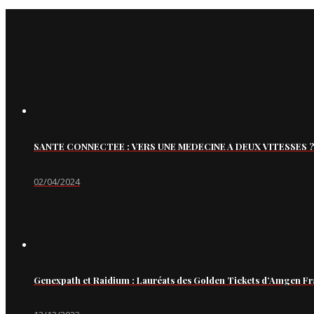
SANTE CONNECTEE : VERS UNE MEDECINE A DEUX VITESSES ?
02/04/2024
Genexpath et Raidium : Lauréats des Golden Tickets d’Amgen Fr