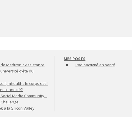
MES POSTS
de Medtronic Assistance
Radioactivité en santé
’université d’été du
lf, mhealth : le corps est il
jet connecté?
 Social Media Community –
t Challenge
à la Silicon Valley