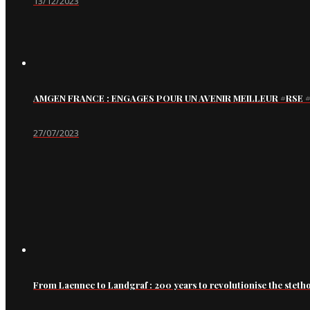
13/12/2023
AMGEN FRANCE : ENGAGES POUR UN AVENIR MEILLEUR #RS
27/07/2023
From Laennec to Landgraf : 200 years to revolutionise the steth