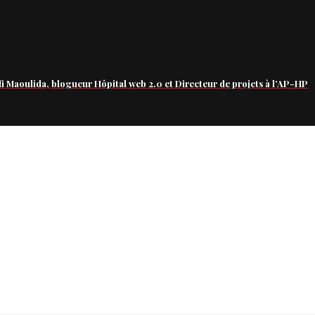
fi Maoulida, blogueur Hôpital web 2.0 et Directeur de projets à l’AP-HP