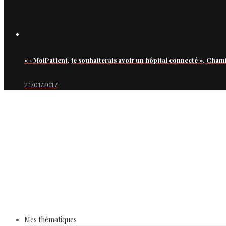
« #MoiPatient, je souhaiterais avoir un hôpital connecté », Cham
21/01/2017
Mes thématiques