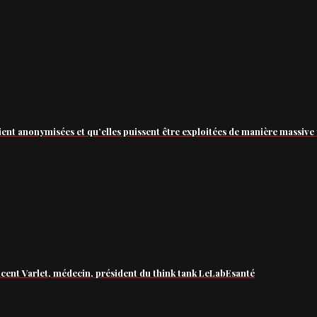
ient anonymisées et qu’elles puissent être exploitées de manière massive 
ncent Varlet, médecin, président du think tank LeLabEsanté