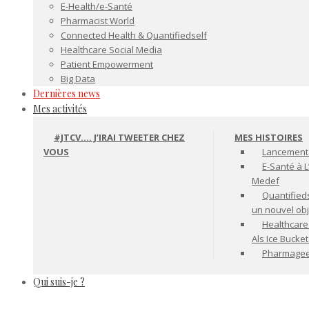
E-Health/e-Santé
Pharmacist World
Connected Health & Quantifiedself
Healthcare Social Media
Patient Empowerment
Big Data
Dernières news
Mes activités
#JTCV…. J’IRAI TWEETER CHEZ
MES HISTOIRES
VOUS
Lancement 
E-Santé à L
Medef
Quantifiedse
un nouvel ob
Healthcare
Als Ice Bucke
Pharmageek 
Qui suis-je ?