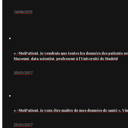
14/06/2015
« #MoiPatient, je voudrais que toutes les données des patients so
Mazouni, data scientist, professeur à l’Université de Madrid
30/01/2017
« #MoiPatient, je veux être maître de mes données de santé », Vi
25/01/2017