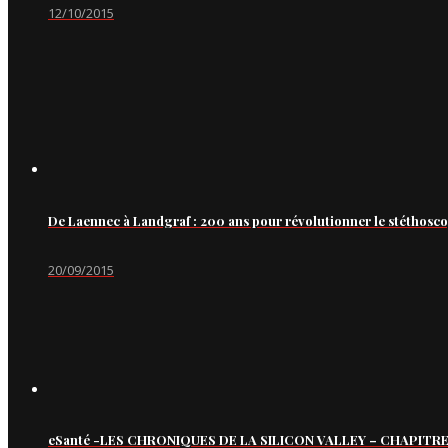
12/10/2015
De Laennec à Landgraf : 200 ans pour révolutionner le stéthosc
20/09/2015
eSanté -LES CHRONIQUES DE LA SILICON VALLEY – CHAPITRE