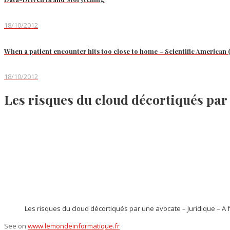
18/10/2012
When a patient encounter hits too close to home – Scientific American 
18/10/2012
Les risques du cloud décortiqués par
Les risques du cloud décortiqués par une avocate – Juridique – A 
See on
www.lemondeinformatique.fr