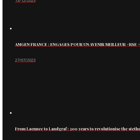
13/12/2023
AMGEN FRANCE : ENGAGES POUR UN AVENIR MEILLEUR #RS
27/07/2023
From Laennec to Landgraf : 200 years to revolutionise the steth