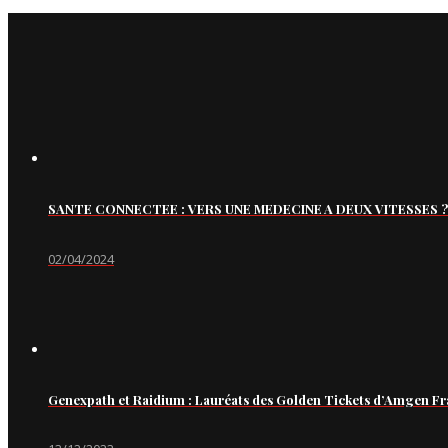
SANTE CONNECTEE : VERS UNE MEDECINE A DEUX VITESSES ?
02/04/2024
Genexpath et Raidium : Lauréats des Golden Tickets d’Amgen Fr