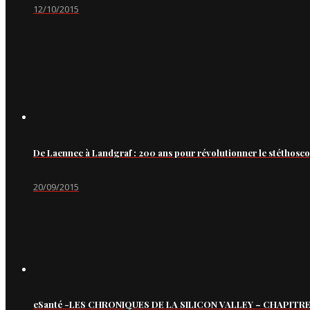
12/10/2015
De Laennec à Landgraf : 200 ans pour révolutionner le stéthosc
20/09/2015
eSanté -LES CHRONIQUES DE LA SILICON VALLEY – CHAPITRE