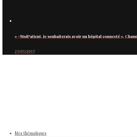
« #MoiPatient, je souhaiterais avoir un hôpital connecté », Cham
21/01/2017
Mes thématiques