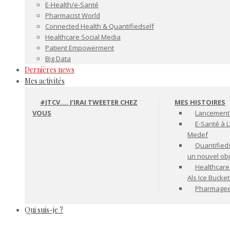
E-Health/e-Santé
Pharmacist World
Connected Health & Quantifiedself
Healthcare Social Media
Patient Empowerment
Big Data
Dernières news
Mes activités
#JTCV…. J’IRAI TWEETER CHEZ
MES HISTOIRES
VOUS
Lancement 
E-Santé à L
Medef
Quantifiedse
un nouvel ob
Healthcare
Als Ice Bucke
Pharmageek 
Qui suis-je ?