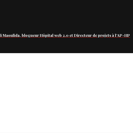
fi Maoulida, blogueur Hôpital web 2.0 et Directeur de projets à l’AP-HP