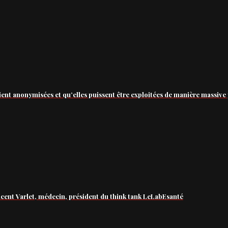
ient anonymisées et qu’elles puissent être exploitées de manière massive 
ncent Varlet, médecin, président du think tank LeLabEsanté