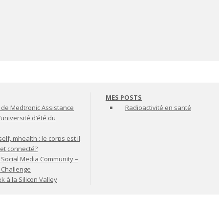
MES POSTS
de Medtronic Assistance
Radioactivité en santé
’université d’été du
lf, mhealth : le corps est il
jet connecté?
 Social Media Community –
t Challenge
à la Silicon Valley