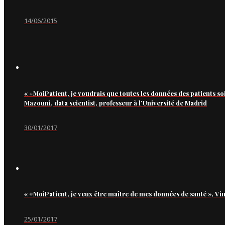
14/06/2015
« #MoiPatient, je voudrais que toutes les données des patients so
Mazouni, data scientist, professeur à l’Université de Madrid
30/01/2017
« #MoiPatient, je veux être maître de mes données de santé », Vi
25/01/2017