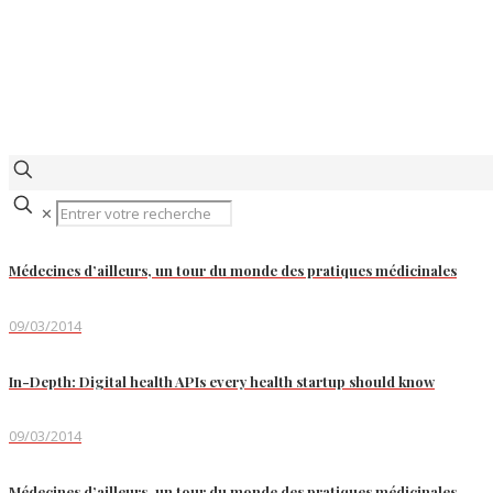
✕
Médecines d’ailleurs, un tour du monde des pratiques médicinales
09/03/2014
In-Depth: Digital health APIs every health startup should know
09/03/2014
Médecines d’ailleurs, un tour du monde des pratiques médicinales