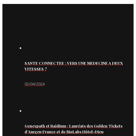
SANTE CONNECTEE : VERS UNE MEDECINE A DEUX
VITESSES ?
02/04/2024
Genexpath et Raidium : Lauréats des Golden Tickets
d’Amgen France et de BioLabs Hôtel-Dieu