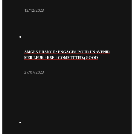
13/12/2023
AMGEN FRANCE : ENGAGES POUR UN AVENIR
MEILLEUR #RSE #COMMITTED4GOOD
27/07/2023