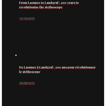
From Laennec to Landgraf : 200 years to
revolutionise the stethoscope
12/10/2015
De Laennec à Landgraf : 200 ans pour révolutionner
le stéthoscope
20/09/2015