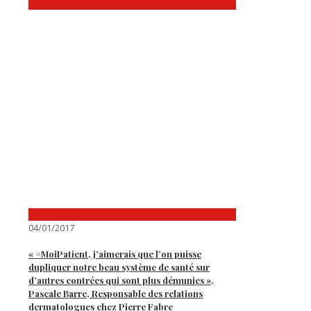
04/01/2017
« #MoiPatient, j’aimerais que l’on puisse
dupliquer notre beau système de santé sur
d’autres contrées qui sont plus démunies »,
Pascale Barre, Responsable des relations
dermatologues chez Pierre Fabre