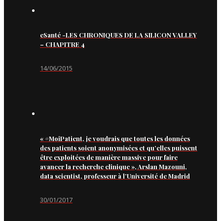
eSanté -LES CHRONIQUES DE LA SILICON VALLEY
– CHAPITRE 4
14/06/2015
« #MoiPatient, je voudrais que toutes les données
des patients soient anonymisées et qu’elles puissent
être exploitées de manière massive pour faire
avancer la recherche clinique », Arslan Mazouni,
data scientist, professeur à l’Université de Madrid
30/01/2017