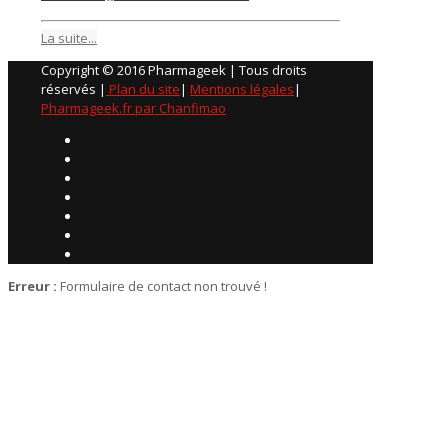
La suite...
Copyright © 2016 Pharmageek | Tous droits
réservés |
Plan du site
|
Mentions légales
|
Pharmageek.fr par Chanfimao
Erreur :
Formulaire de contact non trouvé !