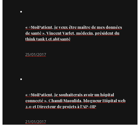
« #MoiPatient, je veux être maître de mes données
de santé », Vincent Varlet, médecin, président du
think tank LeLabEsanté
25/01/2017
« #MoiPatient, je souhaiterais avoir un hôpital
connecté », Chamfi Maoulida, blogueur Hôpital web
2.0 et Directeur de projets à l’AP-HP
21/01/2017