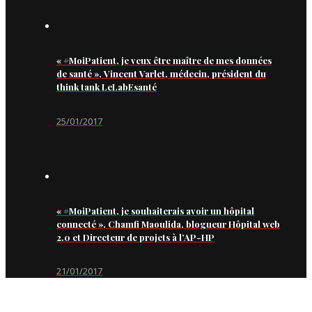
« #MoiPatient, je veux être maître de mes données
de santé », Vincent Varlet, médecin, président du
think tank LeLabEsanté
25/01/2017
« #MoiPatient, je souhaiterais avoir un hôpital
connecté », Chamfi Maoulida, blogueur Hôpital web
2.0 et Directeur de projets à l’AP-HP
21/01/2017