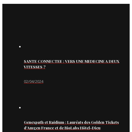
SANTE CONNECTEE : VERS UNE MEDECINE A DEUX
VITESSES ?
02/04/2024
Genexpath et Raidium : Lauréats des Golden Tickets
d’Amgen France et de BioLabs Hôtel-Dieu