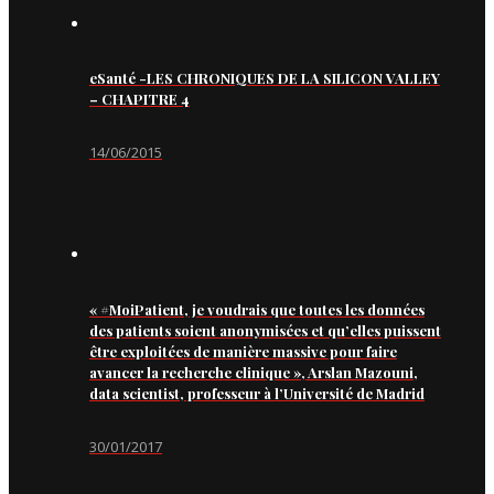
eSanté -LES CHRONIQUES DE LA SILICON VALLEY
– CHAPITRE 4
14/06/2015
« #MoiPatient, je voudrais que toutes les données
des patients soient anonymisées et qu’elles puissent
être exploitées de manière massive pour faire
avancer la recherche clinique », Arslan Mazouni,
data scientist, professeur à l’Université de Madrid
30/01/2017