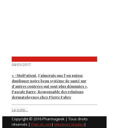
04/01/2017
« #MoiPatient, j’aimerais que l’on puisse
dupliquer notre beau système de santé sur
d’autres contrées qui sont plus démunies »,
Pascale Barre, Responsable des relations
dermatologues chez Pierre Fabre
La suite...
Copyright © 2016 Pharmageek | Tous droits
réservés |
Plan du site
|
Mentions légales
|