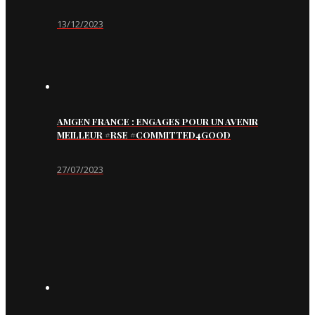
13/12/2023
AMGEN FRANCE : ENGAGES POUR UN AVENIR
MEILLEUR #RSE #COMMITTED4GOOD
27/07/2023