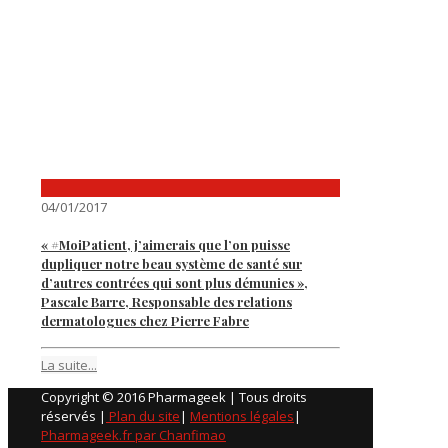
04/01/2017
« #MoiPatient, j’aimerais que l’on puisse
dupliquer notre beau système de santé sur
d’autres contrées qui sont plus démunies »,
Pascale Barre, Responsable des relations
dermatologues chez Pierre Fabre
La suite...
Copyright © 2016 Pharmageek | Tous droits
réservés |
Plan du site
|
Mentions légales
|
Pharmageek.fr par Chanfimao