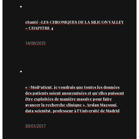
eSanté -LES CHRONIQUES DE LA SILICON VALLEY
– CHAPITRE 4
14/06/2015
« #MoiPatient, je voudrais que toutes les données
des patients soient anonymisées et qu’elles puissent
être exploitées de manière massive pour faire
avancer la recherche clinique », Arslan Mazouni,
data scientist, professeur à l’Université de Madrid
30/01/2017