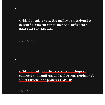
« #MoiPatient, je veux être maître de mes données
de santé », Vincent Varlet, médecin, président du
think tank LeLabEsanté
25/01/2017
« #MoiPatient, je souhaiterais avoir un hôpital
connecté », Chamfi Maoulida, blogueur Hôpital web
2.0 et Directeur de projets à l’AP-HP
21/01/2017