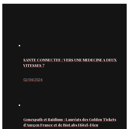
SANTE CONNECTEE : VERS UNE MEDECINE A DEUX
VITESSES ?
02/04/2024
Genexpath et Raidium : Lauréats des Golden Tickets
d’Amgen France et de BioLabs Hôtel-Dieu