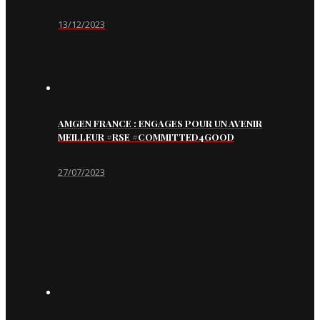
13/12/2023
AMGEN FRANCE : ENGAGES POUR UN AVENIR
MEILLEUR #RSE #COMMITTED4GOOD
27/07/2023