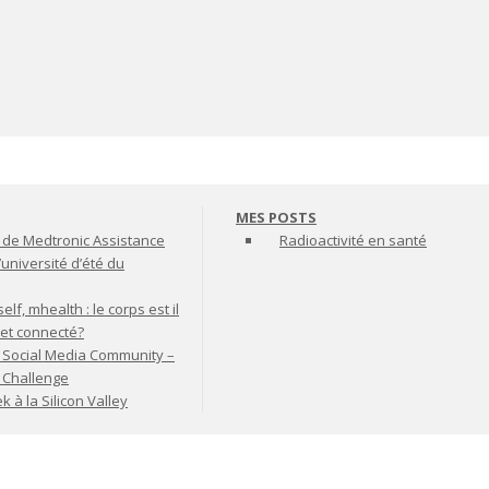
MES POSTS
de Medtronic Assistance
Radioactivité en santé
’université d’été du
lf, mhealth : le corps est il
jet connecté?
 Social Media Community –
t Challenge
à la Silicon Valley