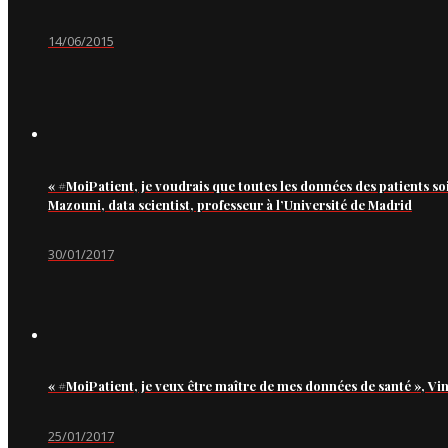
14/06/2015
« #MoiPatient, je voudrais que toutes les données des patients so
Mazouni, data scientist, professeur à l’Université de Madrid
30/01/2017
« #MoiPatient, je veux être maître de mes données de santé », Vi
25/01/2017