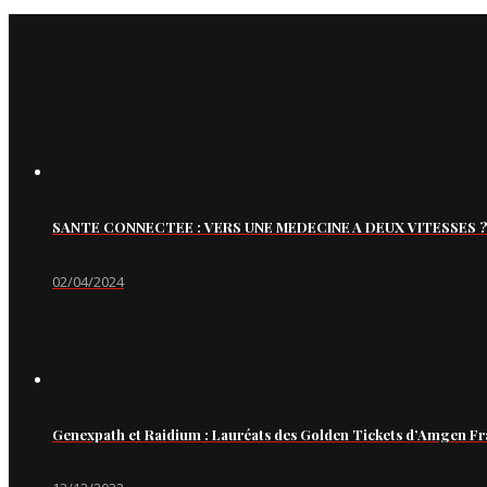
SANTE CONNECTEE : VERS UNE MEDECINE A DEUX VITESSES ?
02/04/2024
Genexpath et Raidium : Lauréats des Golden Tickets d’Amgen Fr