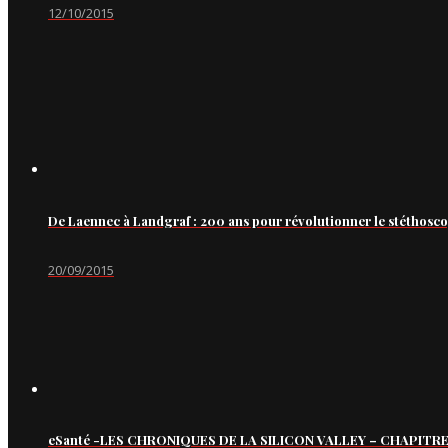
12/10/2015
De Laennec à Landgraf : 200 ans pour révolutionner le stéthosc
20/09/2015
eSanté -LES CHRONIQUES DE LA SILICON VALLEY – CHAPITRE