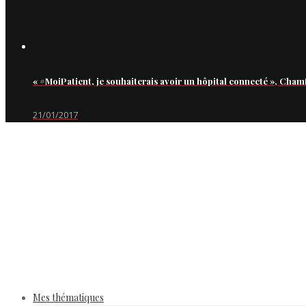
« #MoiPatient, je souhaiterais avoir un hôpital connecté », Cham
21/01/2017
Mes thématiques