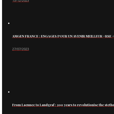
13/12/2023
AMGEN FRANCE : ENGAGES POUR UN AVENIR MEILLEUR #RS
27/07/2023
From Laennec to Landgraf : 200 years to revolutionise the steth