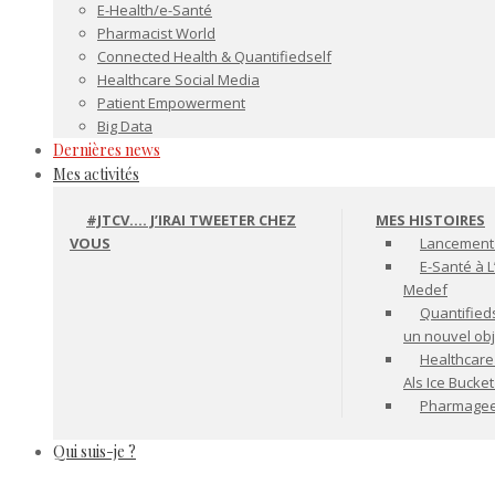
E-Health/e-Santé
Pharmacist World
Connected Health & Quantifiedself
Healthcare Social Media
Patient Empowerment
Big Data
Dernières news
Mes activités
#JTCV…. J’IRAI TWEETER CHEZ
MES HISTOIRES
VOUS
Lancement 
E-Santé à L
Medef
Quantifiedse
un nouvel ob
Healthcare
Als Ice Bucke
Pharmageek 
Qui suis-je ?