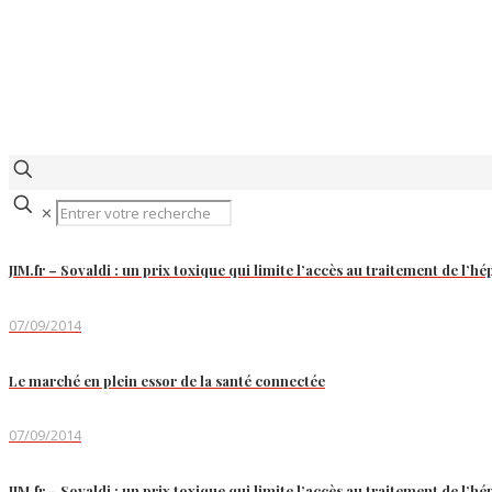
✕
JIM.fr – Sovaldi : un prix toxique qui limite l’accès au traitement de l’
07/09/2014
Le marché en plein essor de la santé connectée
07/09/2014
JIM.fr – Sovaldi : un prix toxique qui limite l’accès au traitement de l’