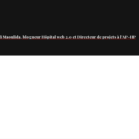
fi Maoulida, blogueur Hôpital web 2.0 et Directeur de projets à l’AP-HP