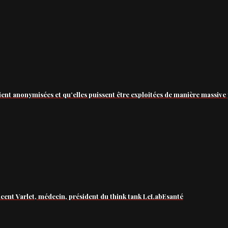
ient anonymisées et qu’elles puissent être exploitées de manière massive 
ncent Varlet, médecin, président du think tank LeLabEsanté