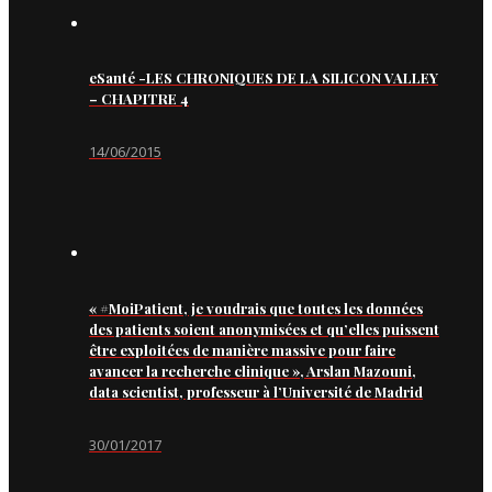
eSanté -LES CHRONIQUES DE LA SILICON VALLEY
– CHAPITRE 4
14/06/2015
« #MoiPatient, je voudrais que toutes les données
des patients soient anonymisées et qu’elles puissent
être exploitées de manière massive pour faire
avancer la recherche clinique », Arslan Mazouni,
data scientist, professeur à l’Université de Madrid
30/01/2017