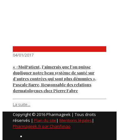
04/01/2017
« #MoiPatient, j’aimerais que l’on puisse
dupliquer notre beau système de santé sur
d’autres contrées qui sont plus démunies »,
Pascale Barre, Responsable des relations
dermatologues chez Pierre Fabre
La suite...
Copyright © 2016 Pharmageek | Tous droits
réservés |
Plan du site
|
Mentions légales
|
Pharmageek.fr par Chanfimao