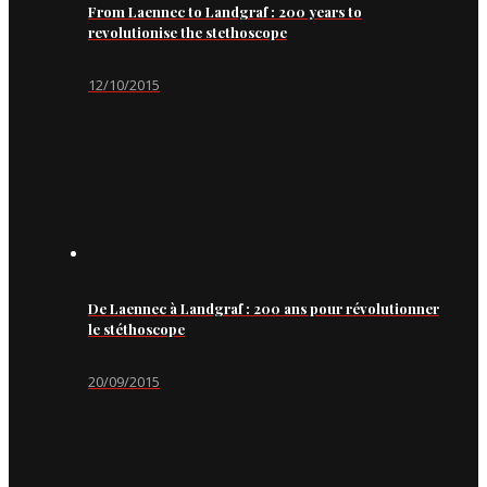
From Laennec to Landgraf : 200 years to
revolutionise the stethoscope
12/10/2015
De Laennec à Landgraf : 200 ans pour révolutionner
le stéthoscope
20/09/2015