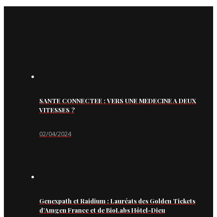
SANTE CONNECTEE : VERS UNE MEDECINE A DEUX
VITESSES ?
02/04/2024
Genexpath et Raidium : Lauréats des Golden Tickets
d’Amgen France et de BioLabs Hôtel-Dieu