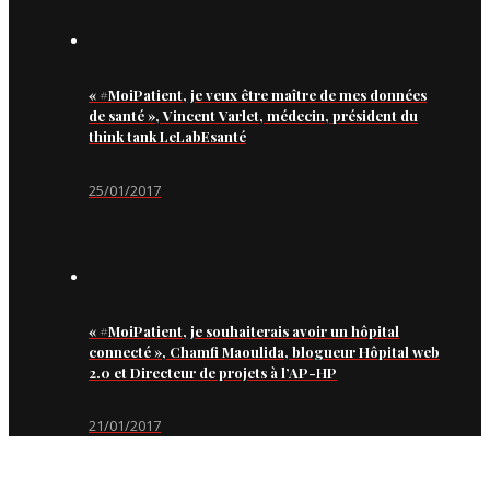
« #MoiPatient, je veux être maître de mes données
de santé », Vincent Varlet, médecin, président du
think tank LeLabEsanté
25/01/2017
« #MoiPatient, je souhaiterais avoir un hôpital
connecté », Chamfi Maoulida, blogueur Hôpital web
2.0 et Directeur de projets à l’AP-HP
21/01/2017