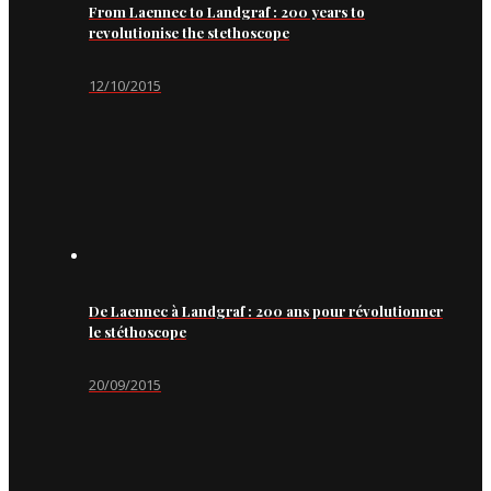
From Laennec to Landgraf : 200 years to
revolutionise the stethoscope
12/10/2015
De Laennec à Landgraf : 200 ans pour révolutionner
le stéthoscope
20/09/2015