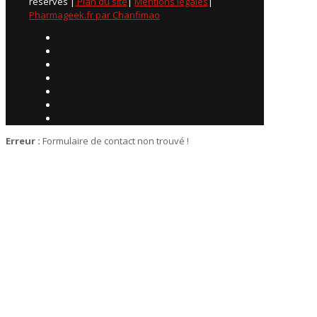
réservés |
Plan du site
|
Mentions légales
|
Pharmageek.fr par Chanfimao
Erreur :
Formulaire de contact non trouvé !