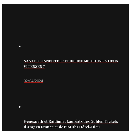
SANTE CONNECTEE : VERS UNE MEDECINE A DEUX
VITESSES ?
02/04/2024
Genexpath et Raidium : Lauréats des Golden Tickets
d’Amgen France et de BioLabs Hôtel-Dieu