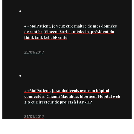
« #MoiPatient, je veux être maître de mes données
de santé », Vincent Varlet, médecin, président du
think tank LeLabEsanté
25/01/2017
« #MoiPatient, je souhaiterais avoir un hôpital
connecté », Chamfi Maoulida, blogueur Hôpital web
2.0 et Directeur de projets à l’AP-HP
21/01/2017