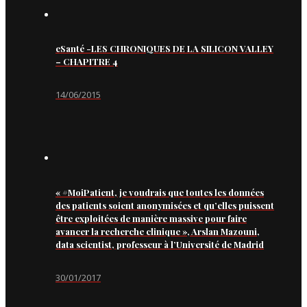
eSanté -LES CHRONIQUES DE LA SILICON VALLEY
– CHAPITRE 4
14/06/2015
« #MoiPatient, je voudrais que toutes les données
des patients soient anonymisées et qu’elles puissent
être exploitées de manière massive pour faire
avancer la recherche clinique », Arslan Mazouni,
data scientist, professeur à l’Université de Madrid
30/01/2017