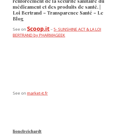
renforcement de la sécurité sanitaire du
médicament et des produits de santé. |
Loi Bertrand – Transparence Santé – Le
Blog
Scoop.it
See on
–
5- SUNSHINE ACT & LA LOI
BERTRAND by PHARMAGEEK
See on
market-it.fr
lionelreichardt