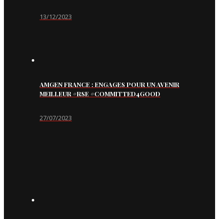
13/12/2023
AMGEN FRANCE : ENGAGES POUR UN AVENIR
MEILLEUR #RSE #COMMITTED4GOOD
27/07/2023