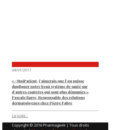
04/01/2017
« #MoiPatient, j’aimerais que l’on puisse
dupliquer notre beau système de santé sur
d’autres contrées qui sont plus démunies »,
Pascale Barre, Responsable des relations
dermatologues chez Pierre Fabre
La suite...
Copyright © 2016 Pharmageek | Tous droits