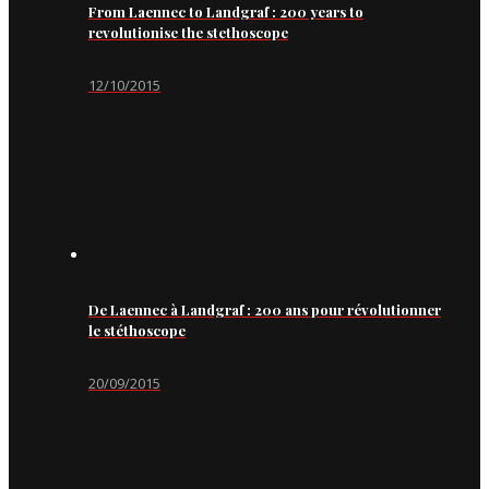
From Laennec to Landgraf : 200 years to
revolutionise the stethoscope
12/10/2015
De Laennec à Landgraf : 200 ans pour révolutionner
le stéthoscope
20/09/2015