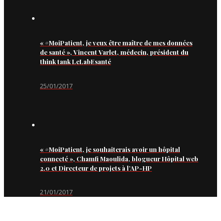
« #MoiPatient, je veux être maître de mes données
de santé », Vincent Varlet, médecin, président du
think tank LeLabEsanté
25/01/2017
« #MoiPatient, je souhaiterais avoir un hôpital
connecté », Chamfi Maoulida, blogueur Hôpital web
2.0 et Directeur de projets à l’AP-HP
21/01/2017