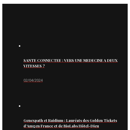
SANTE CONNECTEE : VERS UNE MEDECINE A DEUX
VITESSES ?
02/04/2024
Genexpath et Raidium : Lauréats des Golden Tickets
d’Amgen France et de BioLabs Hôtel-Dieu