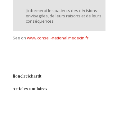
J’informerai les patients des décisions
envisagées, de leurs raisons et de leurs
conséquences.
See on
www.conseil-national.medecin.fr
lionelreichardt
Articles similaires