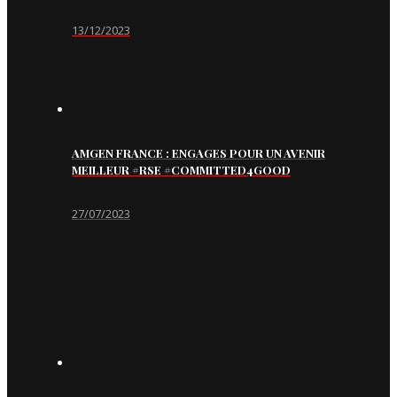
13/12/2023
AMGEN FRANCE : ENGAGES POUR UN AVENIR
MEILLEUR #RSE #COMMITTED4GOOD
27/07/2023