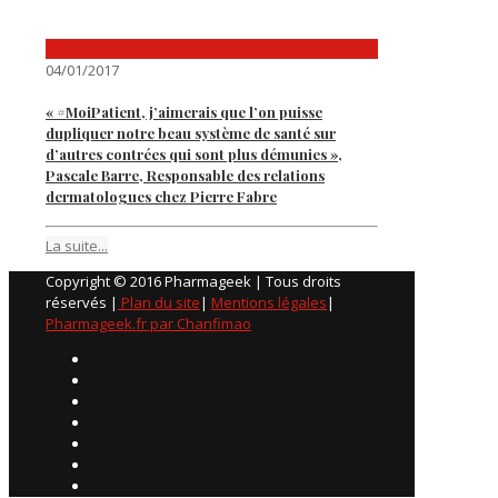
04/01/2017
« #MoiPatient, j’aimerais que l’on puisse
dupliquer notre beau système de santé sur
d’autres contrées qui sont plus démunies »,
Pascale Barre, Responsable des relations
dermatologues chez Pierre Fabre
La suite...
Copyright © 2016 Pharmageek | Tous droits
réservés |
Plan du site
|
Mentions légales
|
Pharmageek.fr par Chanfimao