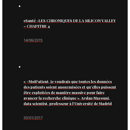
eSanté -LES CHRONIQUES DE LA SILICON VALLEY
– CHAPITRE 4
14/06/2015
« #MoiPatient, je voudrais que toutes les données
des patients soient anonymisées et qu’elles puissent
être exploitées de manière massive pour faire
avancer la recherche clinique », Arslan Mazouni,
data scientist, professeur à l’Université de Madrid
30/01/2017