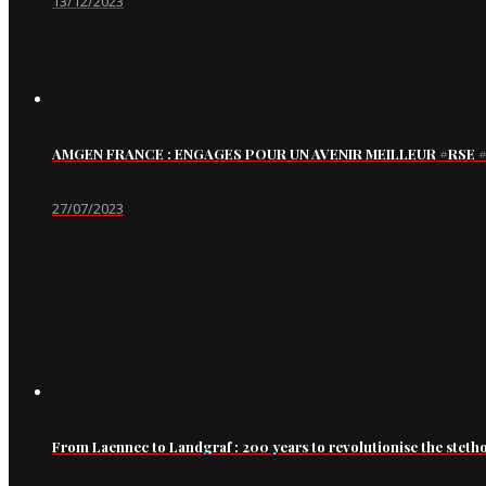
13/12/2023
AMGEN FRANCE : ENGAGES POUR UN AVENIR MEILLEUR #RS
27/07/2023
From Laennec to Landgraf : 200 years to revolutionise the steth