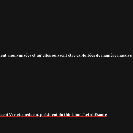
ient anonymisées et qu’elles puissent être exploitées de manière massive 
ncent Varlet, médecin, président du think tank LeLabEsanté