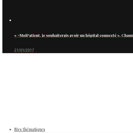
« #MoiPatient, je souhaiterais avoir un hôpital connecté », Cham
21/01/2017
Mes thématiques