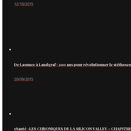
12/10/2015
De Laennec à Landgraf : 200 ans pour révolutionner le stéthosc
20/09/2015
eSanté -LES CHRONIQUES DE LA SILICON VALLEY – CHAPITRE