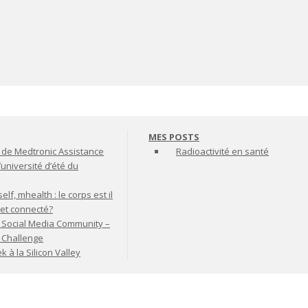
MES POSTS
de Medtronic Assistance
Radioactivité en santé
’université d’été du
lf, mhealth : le corps est il
jet connecté?
 Social Media Community –
t Challenge
à la Silicon Valley