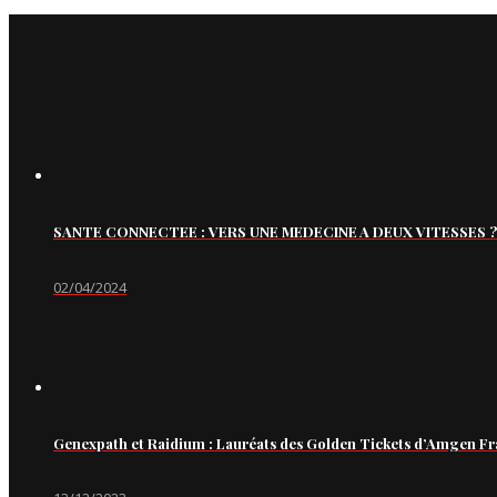
SANTE CONNECTEE : VERS UNE MEDECINE A DEUX VITESSES ?
02/04/2024
Genexpath et Raidium : Lauréats des Golden Tickets d’Amgen Fr