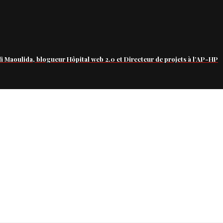
fi Maoulida, blogueur Hôpital web 2.0 et Directeur de projets à l’AP-HP