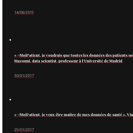
14/06/2015
« #MoiPatient, je voudrais que toutes les données des patients so
Mazouni, data scientist, professeur à l’Université de Madrid
30/01/2017
« #MoiPatient, je veux être maître de mes données de santé », Vi
25/01/2017