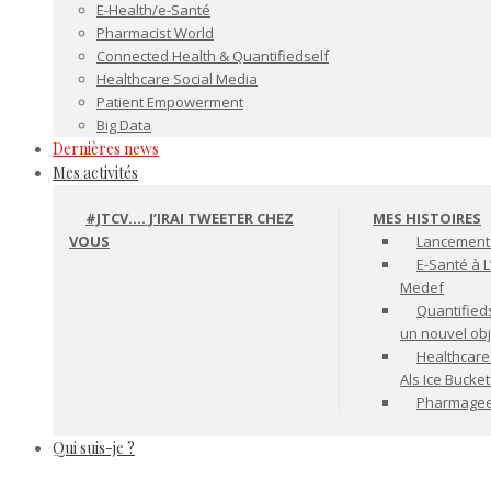
E-Health/e-Santé
Pharmacist World
Connected Health & Quantifiedself
Healthcare Social Media
Patient Empowerment
Big Data
Dernières news
Mes activités
#JTCV…. J’IRAI TWEETER CHEZ
MES HISTOIRES
VOUS
Lancement 
E-Santé à L
Medef
Quantifiedse
un nouvel ob
Healthcare
Als Ice Bucke
Pharmageek 
Qui suis-je ?