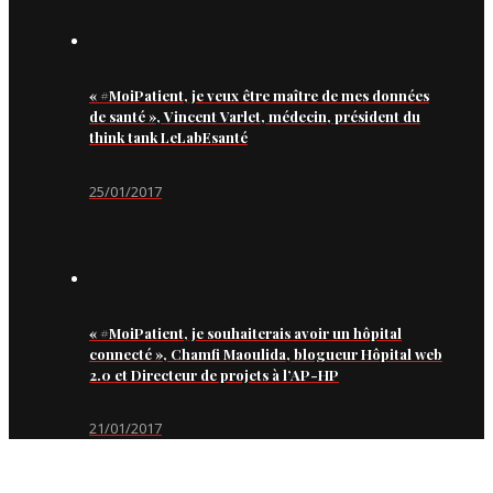
« #MoiPatient, je veux être maître de mes données
de santé », Vincent Varlet, médecin, président du
think tank LeLabEsanté
25/01/2017
« #MoiPatient, je souhaiterais avoir un hôpital
connecté », Chamfi Maoulida, blogueur Hôpital web
2.0 et Directeur de projets à l’AP-HP
21/01/2017