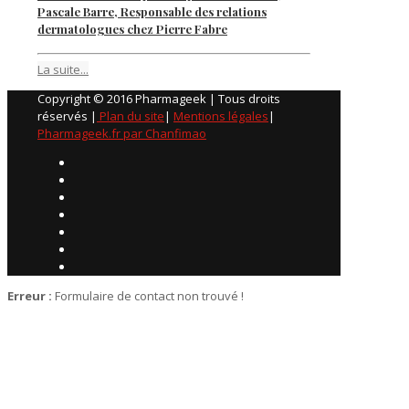
Pascale Barre, Responsable des relations
dermatologues chez Pierre Fabre
La suite...
Copyright © 2016 Pharmageek | Tous droits
réservés |
Plan du site
|
Mentions légales
|
Pharmageek.fr par Chanfimao
Erreur :
Formulaire de contact non trouvé !