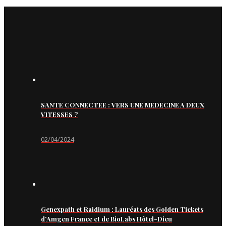
SANTE CONNECTEE : VERS UNE MEDECINE A DEUX
VITESSES ?
02/04/2024
Genexpath et Raidium : Lauréats des Golden Tickets
d’Amgen France et de BioLabs Hôtel-Dieu