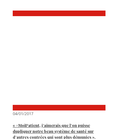
04/01/2017
« #MoiPatient, j’aimerais que l’on puisse
dupliquer notre beau système de santé sur
d’autres contrées qui sont plus démunies »,