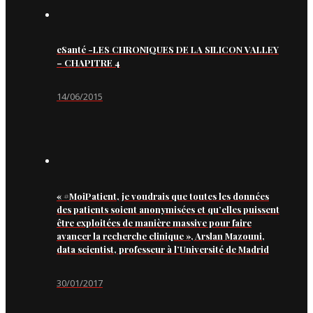
eSanté -LES CHRONIQUES DE LA SILICON VALLEY
– CHAPITRE 4
14/06/2015
« #MoiPatient, je voudrais que toutes les données
des patients soient anonymisées et qu’elles puissent
être exploitées de manière massive pour faire
avancer la recherche clinique », Arslan Mazouni,
data scientist, professeur à l’Université de Madrid
30/01/2017