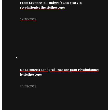
From Laennec to Landgraf : 200 years to
revolutionise the stethoscope
12/10/2015
De Laennec à Landgraf : 200 ans pour révolutionner
le stéthoscope
20/09/2015