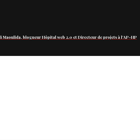
fi Maoulida, blogueur Hôpital web 2.0 et Directeur de projets à l’AP-HP