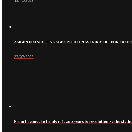
13/12/2023
AMGEN FRANCE : ENGAGES POUR UN AVENIR MEILLEUR #RS
27/07/2023
From Laennec to Landgraf : 200 years to revolutionise the steth