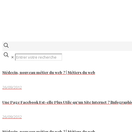
✕
Médecin, nouveau métier du web ? | Métiers du web
26/09/2012
Une Page Facebook Est-elle Plus Utile qu’un Site Internet ? [Infographi
26/09/2012
Médecin, nouveau métier du web ? | Métiers du web