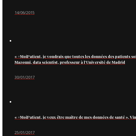
14/06/2015
« #MoiPatient, je voudrais que toutes les données des patients so
Mazouni, data scientist, professeur à l’Université de Madrid
30/01/2017
« #MoiPatient, je veux être maître de mes données de santé », Vi
25/01/2017