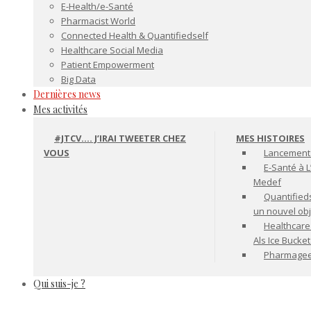
E-Health/e-Santé
Pharmacist World
Connected Health & Quantifiedself
Healthcare Social Media
Patient Empowerment
Big Data
Dernières news
Mes activités
#JTCV…. J’IRAI TWEETER CHEZ
MES HISTOIRES
VOUS
Lancement 
E-Santé à L
Medef
Quantifiedse
un nouvel ob
Healthcare
Als Ice Bucke
Pharmageek 
Qui suis-je ?