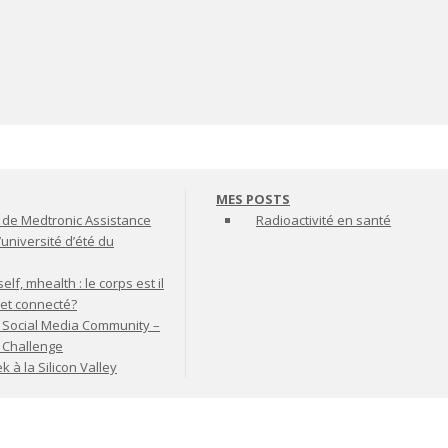
MES POSTS
de Medtronic Assistance
Radioactivité en santé
’université d’été du
lf, mhealth : le corps est il
jet connecté?
 Social Media Community –
t Challenge
à la Silicon Valley