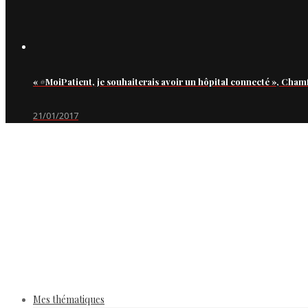
« #MoiPatient, je souhaiterais avoir un hôpital connecté », Cham
21/01/2017
Mes thématiques