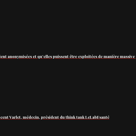
ient anonymisées et qu’elles puissent être exploitées de manière massive 
ncent Varlet, médecin, président du think tank LeLabEsanté