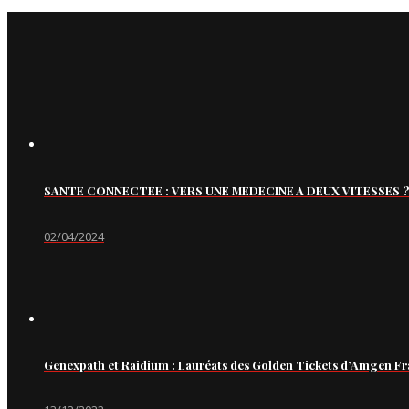
SANTE CONNECTEE : VERS UNE MEDECINE A DEUX VITESSES ?
02/04/2024
Genexpath et Raidium : Lauréats des Golden Tickets d’Amgen Fr