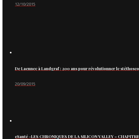
12/10/2015
De Laennec à Landgraf : 200 ans pour révolutionner le stéthosc
20/09/2015
eSanté -LES CHRONIQUES DE LA SILICON VALLEY – CHAPITRE