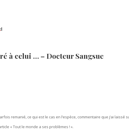
e]
aré à celui … – Docteur Sangsue
fois remanié, ce qui est le cas en l’espèce, commentaire que j’ai laissé s
rticle « Tout le monde a ses problèmes ! ».