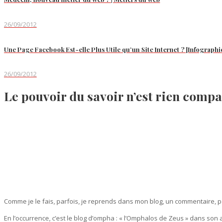
26/09/2012
Une Page Facebook Est-elle Plus Utile qu’un Site Internet ? [Infographi
26/09/2012
Le pouvoir du savoir n’est rien comp
Comme je le fais, parfois, je reprends dans mon blog, un commentaire, par
En l’occurrence, c’est le blog d’ompha : « l’Omphalos de Zeus » dans son a