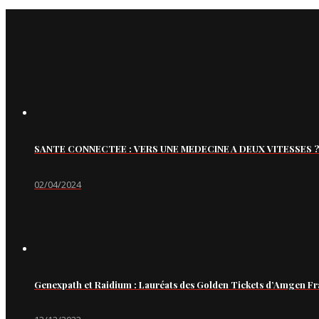
SANTE CONNECTEE : VERS UNE MEDECINE A DEUX VITESSES ?
02/04/2024
Genexpath et Raidium : Lauréats des Golden Tickets d’Amgen Fr