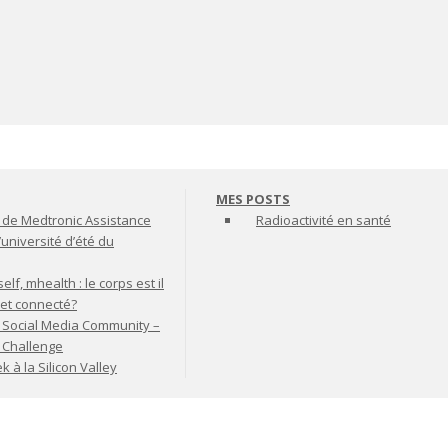
MES POSTS
de Medtronic Assistance
Radioactivité en santé
’université d’été du
lf, mhealth : le corps est il
jet connecté?
 Social Media Community –
t Challenge
à la Silicon Valley