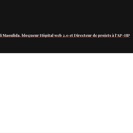
fi Maoulida, blogueur Hôpital web 2.0 et Directeur de projets à l’AP-HP