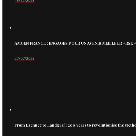
13/12/2023
AMGEN FRANCE : ENGAGES POUR UN AVENIR MEILLEUR #RS
27/07/2023
From Laennec to Landgraf : 200 years to revolutionise the steth