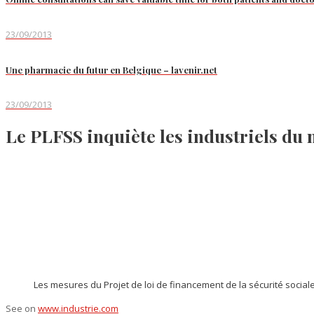
23/09/2013
Une pharmacie du futur en Belgique – lavenir.net
23/09/2013
Le PLFSS inquiète les industriels d
Les mesures du Projet de loi de financement de la sécurité social
See on
www.industrie.com