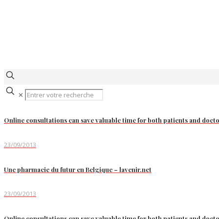
✕
Online consultations can save valuable time for both patients and doct
23/09/2013
Une pharmacie du futur en Belgique – lavenir.net
23/09/2013
Online consultations can save valuable time for both patients and doct