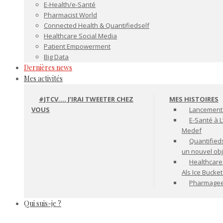
E-Health/e-Santé
Pharmacist World
Connected Health & Quantifiedself
Healthcare Social Media
Patient Empowerment
Big Data
Dernières news
Mes activités
#JTCV…. J’IRAI TWEETER CHEZ
MES HISTOIRES
VOUS
Lancement 
E-Santé à L
Medef
Quantifiedse
un nouvel ob
Healthcare
Als Ice Bucke
Pharmageek 
Qui suis-je ?