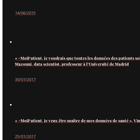
14/06/2015
« #MoiPatient, je voudrais que toutes les données des patients so
Mazouni, data scientist, professeur à l’Université de Madrid
30/01/2017
« #MoiPatient, je veux être maître de mes données de santé », Vi
25/01/2017