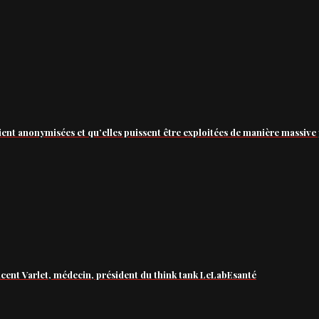
ient anonymisées et qu’elles puissent être exploitées de manière massive 
ncent Varlet, médecin, président du think tank LeLabEsanté