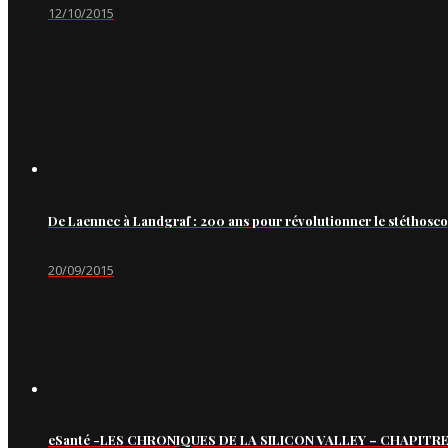
12/10/2015
De Laennec à Landgraf : 200 ans pour révolutionner le stéthosc
20/09/2015
eSanté -LES CHRONIQUES DE LA SILICON VALLEY – CHAPITRE