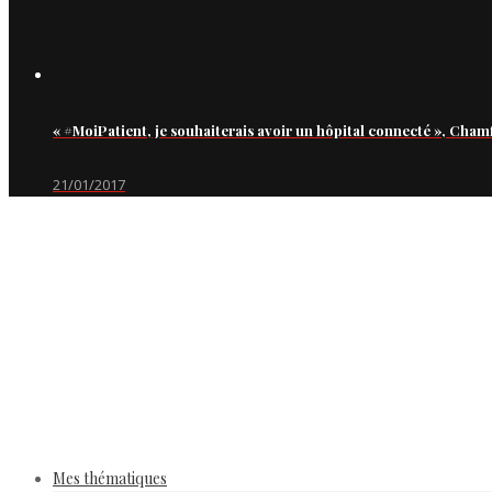
« #MoiPatient, je souhaiterais avoir un hôpital connecté », Cham
21/01/2017
Mes thématiques