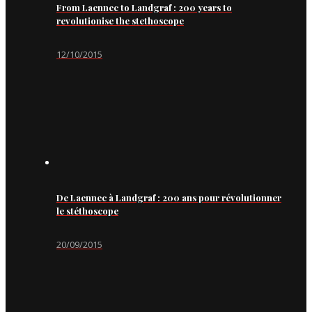
From Laennec to Landgraf : 200 years to
revolutionise the stethoscope
12/10/2015
De Laennec à Landgraf : 200 ans pour révolutionner
le stéthoscope
20/09/2015