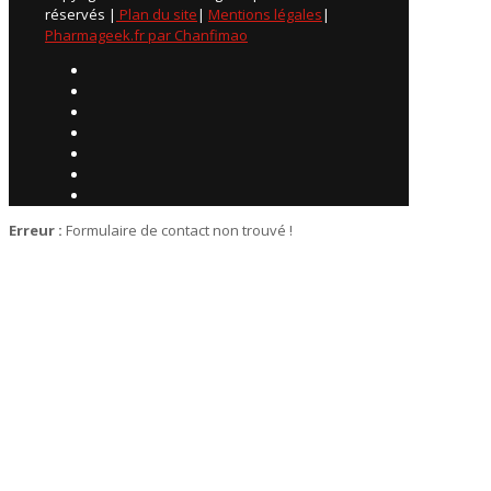
réservés |
Plan du site
|
Mentions légales
|
Pharmageek.fr par Chanfimao
Erreur :
Formulaire de contact non trouvé !