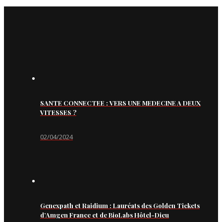
SANTE CONNECTEE : VERS UNE MEDECINE A DEUX
VITESSES ?
02/04/2024
Genexpath et Raidium : Lauréats des Golden Tickets
d’Amgen France et de BioLabs Hôtel-Dieu