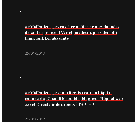
« #MoiPatient, je veux être maître de mes données
de santé », Vincent Varlet, médecin, président du
think tank LeLabEsanté
25/01/2017
« #MoiPatient, je souhaiterais avoir un hôpital
connecté », Chamfi Maoulida, blogueur Hôpital web
2.0 et Directeur de projets à l’AP-HP
21/01/2017