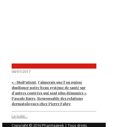
04/01/2017
« #MoiPatient, j’aimerais que l’on puisse
dupliquer notre beau système de santé sur
d’autres contrées qui sont plus démunies »,
Pascale Barre, Responsable des relations
dermatologues chez Pierre Fabre
La suite...
Copyright © 2016 Pharmageek | Tous droits