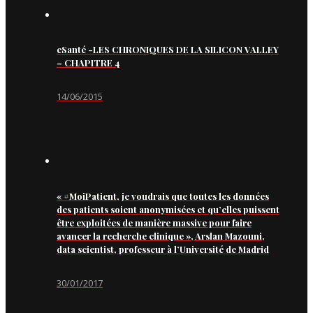
eSanté -LES CHRONIQUES DE LA SILICON VALLEY
– CHAPITRE 4
14/06/2015
« #MoiPatient, je voudrais que toutes les données
des patients soient anonymisées et qu’elles puissent
être exploitées de manière massive pour faire
avancer la recherche clinique », Arslan Mazouni,
data scientist, professeur à l’Université de Madrid
30/01/2017