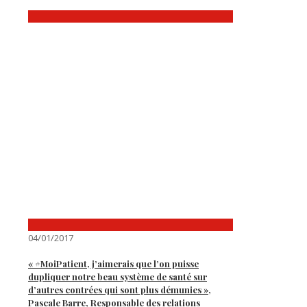
04/01/2017
« #MoiPatient, j’aimerais que l’on puisse
dupliquer notre beau système de santé sur
d’autres contrées qui sont plus démunies »,
Pascale Barre, Responsable des relations