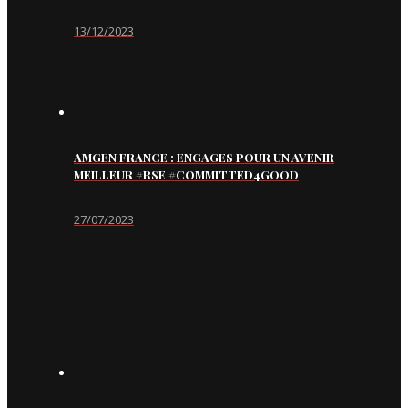
13/12/2023
AMGEN FRANCE : ENGAGES POUR UN AVENIR
MEILLEUR #RSE #COMMITTED4GOOD
27/07/2023