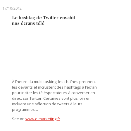
17/10/2012
Le hashtag de Twitter envahit
nos écrans télé
À l’heure du multi-tasking, les chaînes prennent
les devants et incrustent des hashtags à l’écran
pour inciter les téléspectateurs à converser en
direct sur Twitter. Certaines vont plus loin en
incluant une sélection de tweets à leurs
programmes…
See on
www.e-marketing.fr