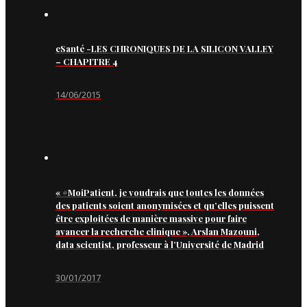
eSanté -LES CHRONIQUES DE LA SILICON VALLEY
– CHAPITRE 4
14/06/2015
« #MoiPatient, je voudrais que toutes les données
des patients soient anonymisées et qu’elles puissent
être exploitées de manière massive pour faire
avancer la recherche clinique », Arslan Mazouni,
data scientist, professeur à l’Université de Madrid
30/01/2017