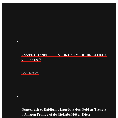
SANTE CONNECTEE : VERS UNE MEDECINE A DEUX
VITESSES ?
02/04/2024
Genexpath et Raidium : Lauréats des Golden Tickets
d’Amgen France et de BioLabs Hôtel-Dieu