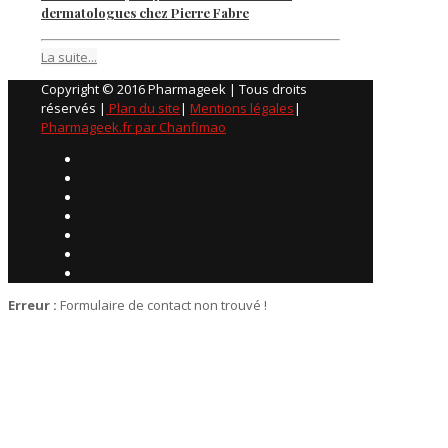
dermatologues chez Pierre Fabre
La suite...
Copyright © 2016 Pharmageek | Tous droits
réservés |
Plan du site
|
Mentions légales
|
Pharmageek.fr par Chanfimao
Erreur :
Formulaire de contact non trouvé !