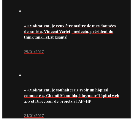
« #MoiPatient, je veux être maître de mes données
de santé », Vincent Varlet, médecin, président du
think tank LeLabEsanté
25/01/2017
« #MoiPatient, je souhaiterais avoir un hôpital
connecté », Chamfi Maoulida, blogueur Hôpital web
2.0 et Directeur de projets à l’AP-HP
21/01/2017