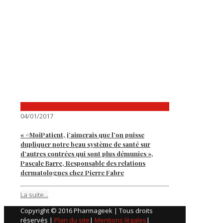
04/01/2017
« #MoiPatient, j’aimerais que l’on puisse
dupliquer notre beau système de santé sur
d’autres contrées qui sont plus démunies »,
Pascale Barre, Responsable des relations
dermatologues chez Pierre Fabre
La suite...
Copyright © 2016 Pharmageek | Tous droits
réservés |
Plan du site
|
Mentions légales
|