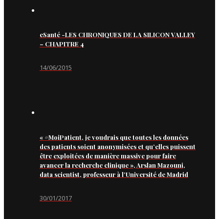
eSanté -LES CHRONIQUES DE LA SILICON VALLEY
– CHAPITRE 4
14/06/2015
« #MoiPatient, je voudrais que toutes les données
des patients soient anonymisées et qu’elles puissent
être exploitées de manière massive pour faire
avancer la recherche clinique », Arslan Mazouni,
data scientist, professeur à l’Université de Madrid
30/01/2017