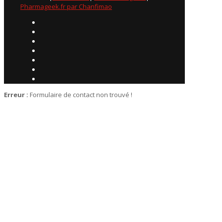
Pharmageek.fr par Chanfimao
Erreur :
Formulaire de contact non trouvé !