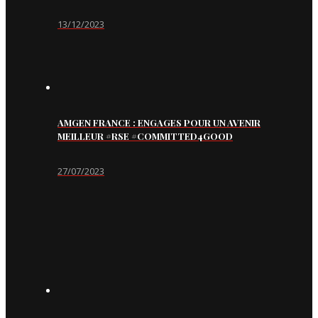
13/12/2023
AMGEN FRANCE : ENGAGES POUR UN AVENIR
MEILLEUR #RSE #COMMITTED4GOOD
27/07/2023