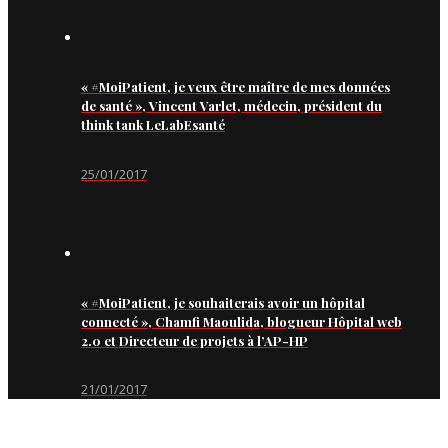
« #MoiPatient, je veux être maître de mes données
de santé », Vincent Varlet, médecin, président du
think tank LeLabEsanté
25/01/2017
« #MoiPatient, je souhaiterais avoir un hôpital
connecté », Chamfi Maoulida, blogueur Hôpital web
2.0 et Directeur de projets à l’AP-HP
21/01/2017