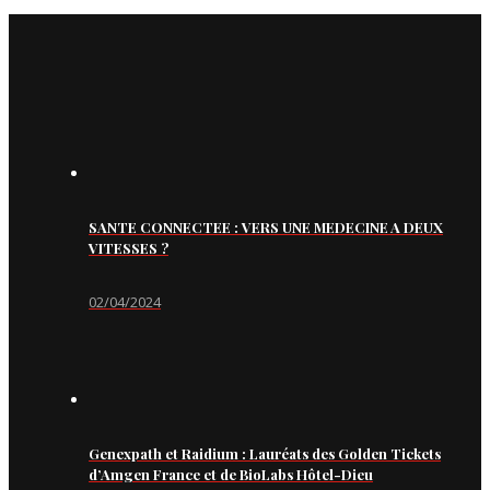
SANTE CONNECTEE : VERS UNE MEDECINE A DEUX
VITESSES ?
02/04/2024
Genexpath et Raidium : Lauréats des Golden Tickets
d’Amgen France et de BioLabs Hôtel-Dieu