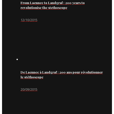
From Laennec to Landgraf : 200 years to
revolutionise the stethoscope
12/10/2015
De Laennec à Landgraf : 200 ans pour révolutionner
le stéthoscope
20/09/2015