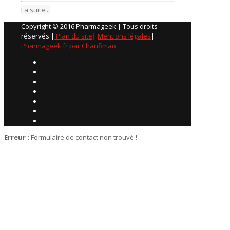
La suite...
Copyright © 2016 Pharmageek | Tous droits
réservés |
Plan du site
|
Mentions légales
|
Pharmageek.fr par Chanfimao
Erreur :
Formulaire de contact non trouvé !