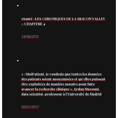
eSanté -LES CHRONIQUES DE LA SILICON VALLEY
– CHAPITRE 4
14/06/2015
« #MoiPatient, je voudrais que toutes les données
des patients soient anonymisées et qu’elles puissent
être exploitées de manière massive pour faire
avancer la recherche clinique », Arslan Mazouni,
data scientist, professeur à l’Université de Madrid
30/01/2017