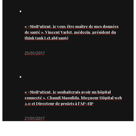
« #MoiPatient, je veux être maître de mes données
de santé », Vincent Varlet, médecin, président du
think tank LeLabEsanté
25/01/2017
« #MoiPatient, je souhaiterais avoir un hôpital
connecté », Chamfi Maoulida, blogueur Hôpital web
2.0 et Directeur de projets à l’AP-HP
21/01/2017