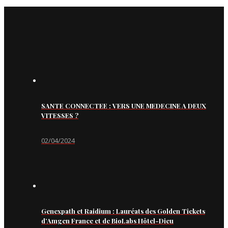
SANTE CONNECTEE : VERS UNE MEDECINE A DEUX
VITESSES ?
02/04/2024
Genexpath et Raidium : Lauréats des Golden Tickets
d’Amgen France et de BioLabs Hôtel-Dieu