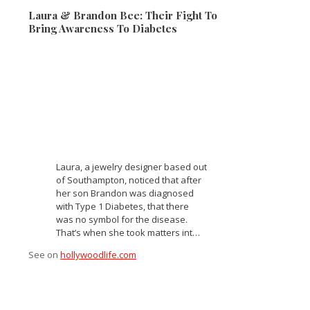
Laura & Brandon Bee: Their Fight To
Bring Awareness To Diabetes
Laura, a jewelry designer based out
of Southampton, noticed that after
her son Brandon was diagnosed
with Type 1 Diabetes, that there
was no symbol for the disease.
That’s when she took matters int…
See on
hollywoodlife.com