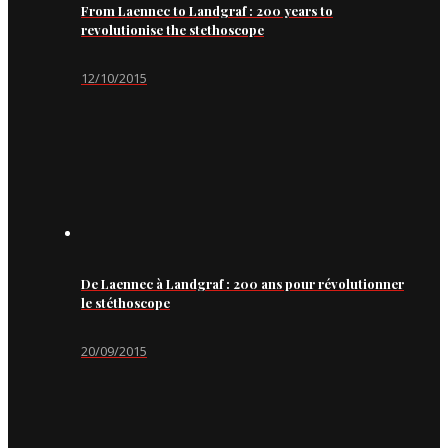
From Laennec to Landgraf : 200 years to
revolutionise the stethoscope
12/10/2015
De Laennec à Landgraf : 200 ans pour révolutionner
le stéthoscope
20/09/2015