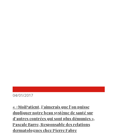
04/01/2017
« #MoiPatient, j’aimerais que l’on puisse
dupliquer notre beau système de santé sur
d’autres contrées qui sont plus démunies »,
Pascale Barre, Responsable des relations
dermatologues chez Pierre Fabre