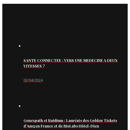
SANTE CONNECTEE : VERS UNE MEDECINE A DEUX
VITESSES ?
02/04/2024
Genexpath et Raidium : Lauréats des Golden Tickets
d’Amgen France et de BioLabs Hôtel-Dieu