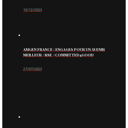
13/12/2023
AMGEN FRANCE : ENGAGES POUR UN AVENIR
MEILLEUR #RSE #COMMITTED4GOOD
27/07/2023