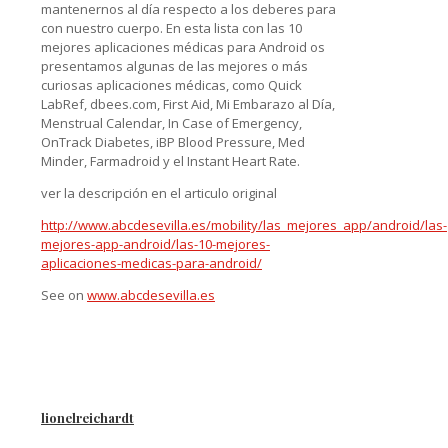
mantenernos al día respecto a los deberes para
con nuestro cuerpo. En esta lista con las 10
mejores aplicaciones médicas para Android os
presentamos algunas de las mejores o más
curiosas aplicaciones médicas, como Quick
LabRef, dbees.com, First Aid, Mi Embarazo al Día,
Menstrual Calendar, In Case of Emergency,
OnTrack Diabetes, iBP Blood Pressure, Med
Minder, Farmadroid y el Instant Heart Rate.
ver la descripción en el articulo original
http://www.abcdesevilla.es/mobility/las_mejores_app/android/las-
mejores-app-android/las-10-mejores-
aplicaciones-medicas-para-android/
See on
www.abcdesevilla.es
lionelreichardt