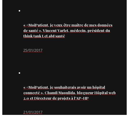
« #MoiPatient, je veux être maître de mes données
de santé », Vincent Varlet, médecin, président du
think tank LeLabEsanté
25/01/2017
« #MoiPatient, je souhaiterais avoir un hôpital
connecté », Chamfi Maoulida, blogueur Hôpital web
2.0 et Directeur de projets à l’AP-HP
21/01/2017