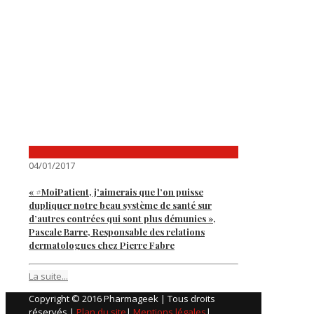
04/01/2017
« #MoiPatient, j’aimerais que l’on puisse
dupliquer notre beau système de santé sur
d’autres contrées qui sont plus démunies »,
Pascale Barre, Responsable des relations
dermatologues chez Pierre Fabre
La suite...
Copyright © 2016 Pharmageek | Tous droits
réservés |
Plan du site
|
Mentions légales
|