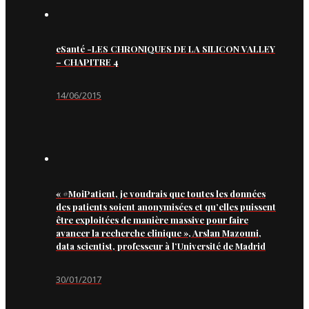
eSanté -LES CHRONIQUES DE LA SILICON VALLEY
– CHAPITRE 4
14/06/2015
« #MoiPatient, je voudrais que toutes les données
des patients soient anonymisées et qu’elles puissent
être exploitées de manière massive pour faire
avancer la recherche clinique », Arslan Mazouni,
data scientist, professeur à l’Université de Madrid
30/01/2017