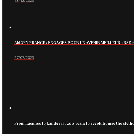
13/12/2023
AMGEN FRANCE : ENGAGES POUR UN AVENIR MEILLEUR #RS
27/07/2023
From Laennec to Landgraf : 200 years to revolutionise the steth