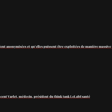
ient anonymisées et qu’elles puissent être exploitées de manière massive 
ncent Varlet, médecin, président du think tank LeLabEsanté