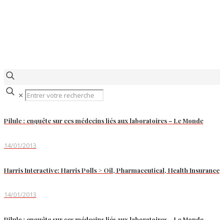
✕
Pilule : enquête sur ces médecins liés aux laboratoires – Le Monde
14/01/2013
Harris Interactive: Harris Polls > Oil, Pharmaceutical, Health Insuran
14/01/2013
Pilule : enquête sur ces médecins liés aux laboratoires – Le Monde