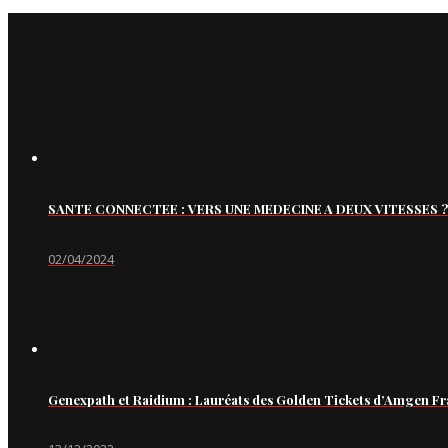
SANTE CONNECTEE : VERS UNE MEDECINE A DEUX VITESSES ?
02/04/2024
Genexpath et Raidium : Lauréats des Golden Tickets d’Amgen Fr