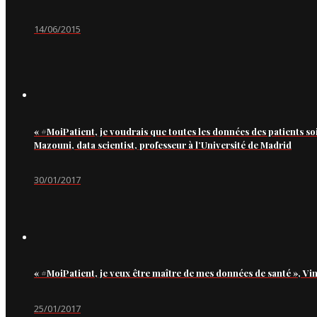
14/06/2015
« #MoiPatient, je voudrais que toutes les données des patients so
Mazouni, data scientist, professeur à l’Université de Madrid
30/01/2017
« #MoiPatient, je veux être maître de mes données de santé », Vi
25/01/2017