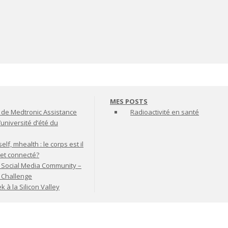
MES POSTS
de Medtronic Assistance
Radioactivité en santé
’université d’été du
lf, mhealth : le corps est il
jet connecté?
 Social Media Community –
t Challenge
à la Silicon Valley