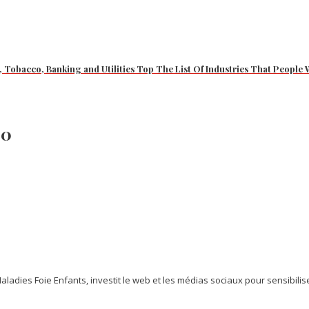
ce, Tobacco, Banking and Utilities Top The List Of Industries That Peopl
.0
ladies Foie Enfants, investit le web et les médias sociaux pour sensibilise