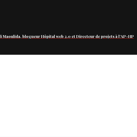
fi Maoulida, blogueur Hôpital web 2.0 et Directeur de projets à l’AP-HP