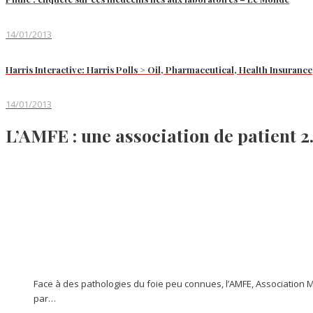
14/01/2013
Harris Interactive: Harris Polls > Oil, Pharmaceutical, Health Insuran
14/01/2013
L’AMFE : une association de patient 2
Face à des pathologies du foie peu connues, l’AMFE, Association Ma
par…