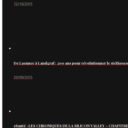
12/10/2015
De Laennec à Landgraf : 200 ans pour révolutionner le stéthosc
20/09/2015
eSanté -LES CHRONIQUES DE LA SILICON VALLEY – CHAPITRE