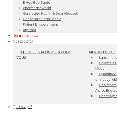
E-Health/e-Santé
Pharmacist World
Connected Health & Quantifiedself
Healthcare Social Media
Patient Empowerment
Big Data
Dernières news
Mes activités
#JTCV…. J’IRAI TWEETER CHEZ
MES HISTOIRES
VOUS
Lancement 
E-Santé à L
Medef
Quantifiedse
un nouvel ob
Healthcare
Als Ice Bucke
Pharmageek 
Qui suis-je ?