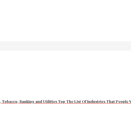
ce, Tobacco, Banking and Utilities Top The List Of Industries That Peopl