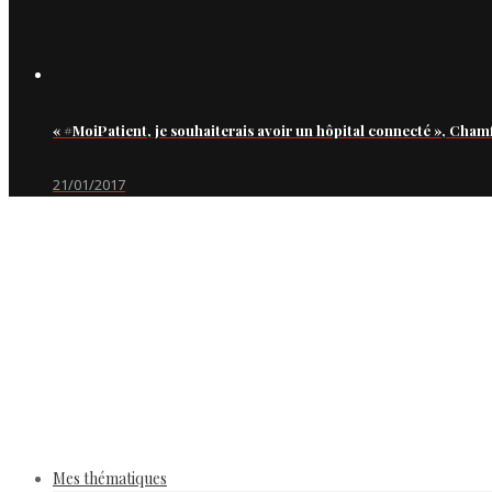
« #MoiPatient, je souhaiterais avoir un hôpital connecté », Cham
21/01/2017
Mes thématiques