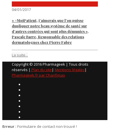
04/01/2017
« #MoiPatient, j’aimerais que l’on puisse
dupliquer notre beau système de santé sur
d’autres contrées qui sont plus démunies »,
Pascale Barre, Responsable des relations
dermatologues chez Pierre Fabre
La suite...
Copyright © 2016 Pharmageek | Tous droits
réservés |
Plan du site
|
Mentions légales
|
Pharmageek.fr par Chanfimao
Erreur :
Formulaire de contact non trouvé !