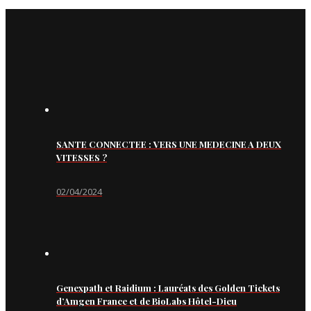
SANTE CONNECTEE : VERS UNE MEDECINE A DEUX
VITESSES ?
02/04/2024
Genexpath et Raidium : Lauréats des Golden Tickets
d’Amgen France et de BioLabs Hôtel-Dieu