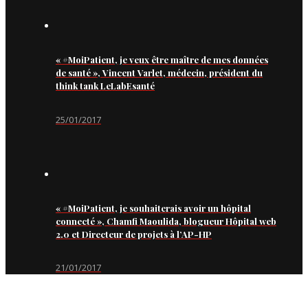
« #MoiPatient, je veux être maître de mes données
de santé », Vincent Varlet, médecin, président du
think tank LeLabEsanté
25/01/2017
« #MoiPatient, je souhaiterais avoir un hôpital
connecté », Chamfi Maoulida, blogueur Hôpital web
2.0 et Directeur de projets à l’AP-HP
21/01/2017