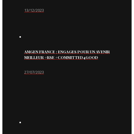
13/12/2023
AMGEN FRANCE : ENGAGES POUR UN AVENIR
MEILLEUR #RSE #COMMITTED4GOOD
27/07/2023