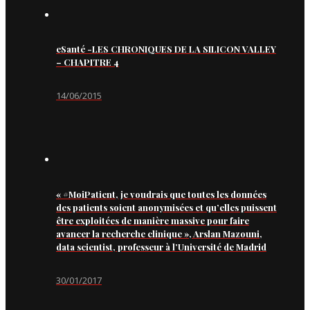
eSanté -LES CHRONIQUES DE LA SILICON VALLEY
– CHAPITRE 4
14/06/2015
« #MoiPatient, je voudrais que toutes les données
des patients soient anonymisées et qu’elles puissent
être exploitées de manière massive pour faire
avancer la recherche clinique », Arslan Mazouni,
data scientist, professeur à l’Université de Madrid
30/01/2017