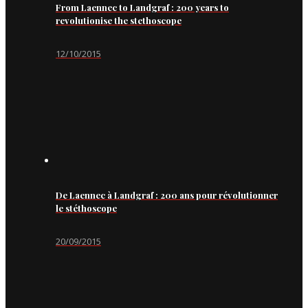
From Laennec to Landgraf : 200 years to
revolutionise the stethoscope
12/10/2015
De Laennec à Landgraf : 200 ans pour révolutionner
le stéthoscope
20/09/2015