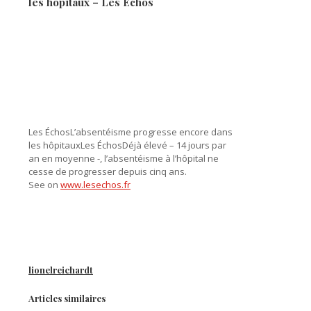
les hôpitaux – Les Échos
Les ÉchosL’absentéisme progresse encore dans
les hôpitauxLes ÉchosDéjà élevé – 14 jours par
an en moyenne -, l’absentéisme à l’hôpital ne
cesse de progresser depuis cinq ans.
See on
www.lesechos.fr
lionelreichardt
Articles similaires