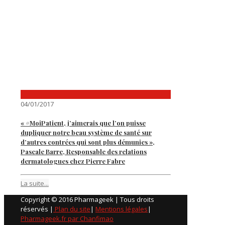
04/01/2017
« #MoiPatient, j’aimerais que l’on puisse
dupliquer notre beau système de santé sur
d’autres contrées qui sont plus démunies »,
Pascale Barre, Responsable des relations
dermatologues chez Pierre Fabre
La suite...
Copyright © 2016 Pharmageek | Tous droits
réservés |
Plan du site
|
Mentions légales
|
Pharmageek.fr par Chanfimao