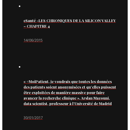
eSanté -LES CHRONIQUES DE LA SILICON VALLEY
– CHAPITRE 4
14/06/2015
« #MoiPatient, je voudrais que toutes les données
des patients soient anonymisées et qu’elles puissent
être exploitées de manière massive pour faire
avancer la recherche clinique », Arslan Mazouni,
data scientist, professeur à l’Université de Madrid
30/01/2017