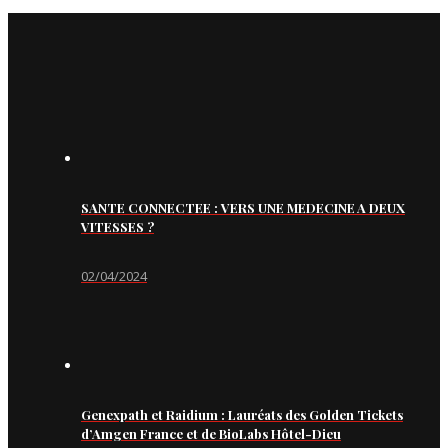
SANTE CONNECTEE : VERS UNE MEDECINE A DEUX
VITESSES ?
02/04/2024
Genexpath et Raidium : Lauréats des Golden Tickets
d’Amgen France et de BioLabs Hôtel-Dieu