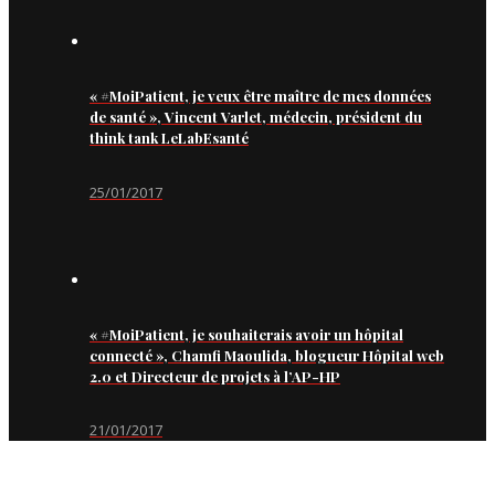
« #MoiPatient, je veux être maître de mes données
de santé », Vincent Varlet, médecin, président du
think tank LeLabEsanté
25/01/2017
« #MoiPatient, je souhaiterais avoir un hôpital
connecté », Chamfi Maoulida, blogueur Hôpital web
2.0 et Directeur de projets à l’AP-HP
21/01/2017