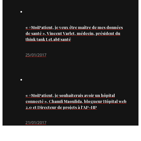
« #MoiPatient, je veux être maître de mes données
de santé », Vincent Varlet, médecin, président du
think tank LeLabEsanté
25/01/2017
« #MoiPatient, je souhaiterais avoir un hôpital
connecté », Chamfi Maoulida, blogueur Hôpital web
2.0 et Directeur de projets à l’AP-HP
21/01/2017