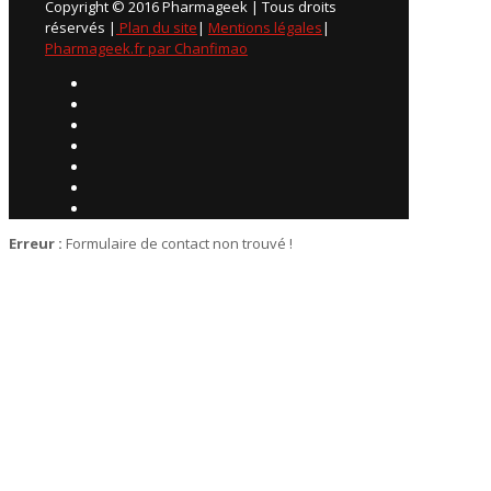
Copyright © 2016 Pharmageek | Tous droits
réservés |
Plan du site
|
Mentions légales
|
Pharmageek.fr par Chanfimao
Erreur :
Formulaire de contact non trouvé !