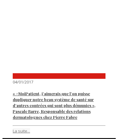
04/01/2017
« #MoiPatient, j’aimerais que l’on puisse
dupliquer notre beau système de santé sur
d’autres contrées qui sont plus démunies »,
Pascale Barre, Responsable des relations
dermatologues chez Pierre Fabre
La suite...