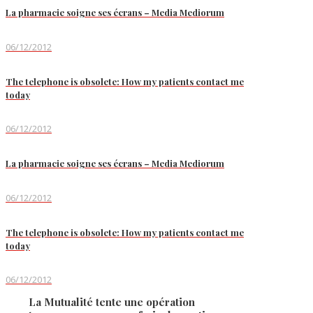
La pharmacie soigne ses écrans – Media Mediorum
06/12/2012
The telephone is obsolete: How my patients contact me
today
06/12/2012
La pharmacie soigne ses écrans – Media Mediorum
06/12/2012
The telephone is obsolete: How my patients contact me
today
06/12/2012
La Mutualité tente une opération