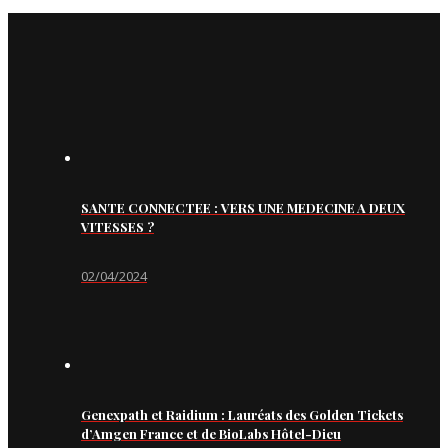
SANTE CONNECTEE : VERS UNE MEDECINE A DEUX
VITESSES ?
02/04/2024
Genexpath et Raidium : Lauréats des Golden Tickets
d’Amgen France et de BioLabs Hôtel-Dieu