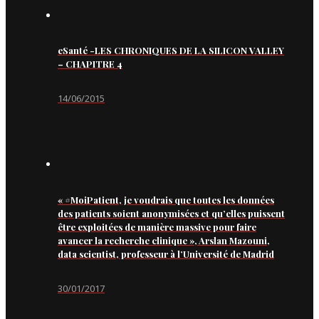
eSanté -LES CHRONIQUES DE LA SILICON VALLEY
– CHAPITRE 4
14/06/2015
« #MoiPatient, je voudrais que toutes les données
des patients soient anonymisées et qu’elles puissent
être exploitées de manière massive pour faire
avancer la recherche clinique », Arslan Mazouni,
data scientist, professeur à l’Université de Madrid
30/01/2017