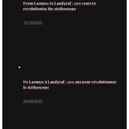
From Laennec to Landgraf : 200 years to
revolutionise the stethoscope
12/10/2015
De Laennec à Landgraf : 200 ans pour révolutionner
le stéthoscope
20/09/2015