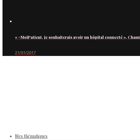
« #MoiPatient, je souhaiterais avoir un hôpital connecté », Cham
21/01/2017
Mes thématiques