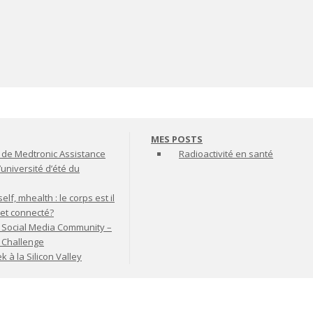
MES POSTS
de Medtronic Assistance
Radioactivité en santé
’université d’été du
lf, mhealth : le corps est il
jet connecté?
 Social Media Community –
t Challenge
à la Silicon Valley