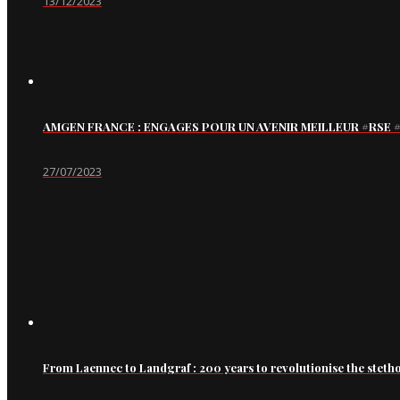
13/12/2023
AMGEN FRANCE : ENGAGES POUR UN AVENIR MEILLEUR #RS
27/07/2023
From Laennec to Landgraf : 200 years to revolutionise the steth