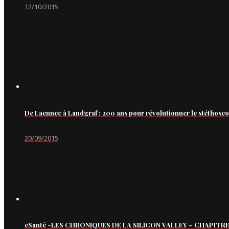
12/10/2015
De Laennec à Landgraf : 200 ans pour révolutionner le stéthosc
20/09/2015
eSanté -LES CHRONIQUES DE LA SILICON VALLEY – CHAPITRE