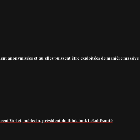
ient anonymisées et qu’elles puissent être exploitées de manière massive 
ncent Varlet, médecin, président du think tank LeLabEsanté