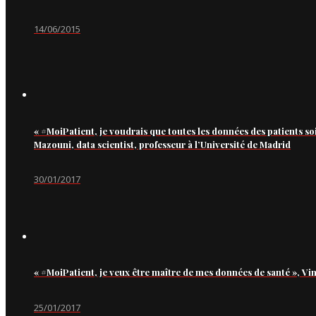
14/06/2015
« #MoiPatient, je voudrais que toutes les données des patients so
Mazouni, data scientist, professeur à l’Université de Madrid
30/01/2017
« #MoiPatient, je veux être maître de mes données de santé », Vi
25/01/2017