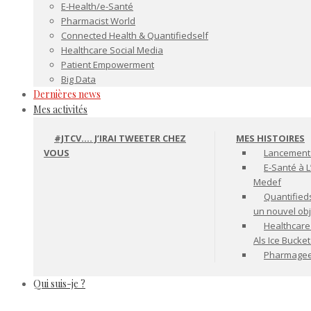
E-Health/e-Santé
Pharmacist World
Connected Health & Quantifiedself
Healthcare Social Media
Patient Empowerment
Big Data
Dernières news
Mes activités
#JTCV…. J’IRAI TWEETER CHEZ
MES HISTOIRES
VOUS
Lancement 
E-Santé à L
Medef
Quantifiedse
un nouvel ob
Healthcare
Als Ice Bucke
Pharmageek 
Qui suis-je ?