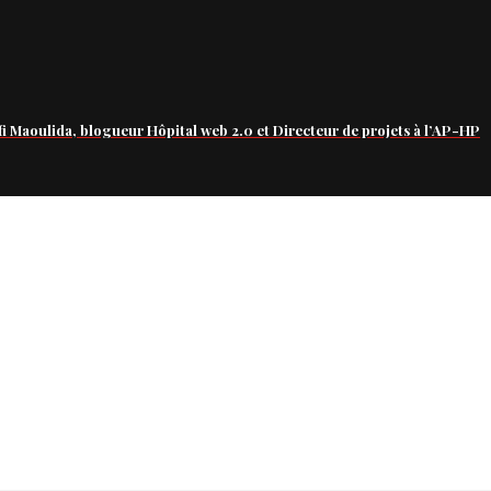
fi Maoulida, blogueur Hôpital web 2.0 et Directeur de projets à l’AP-HP