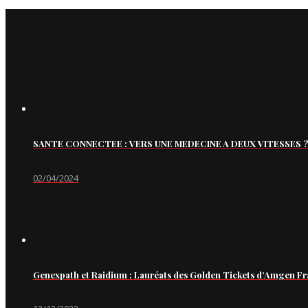
SANTE CONNECTEE : VERS UNE MEDECINE A DEUX VITESSES ?
02/04/2024
Genexpath et Raidium : Lauréats des Golden Tickets d’Amgen Fr