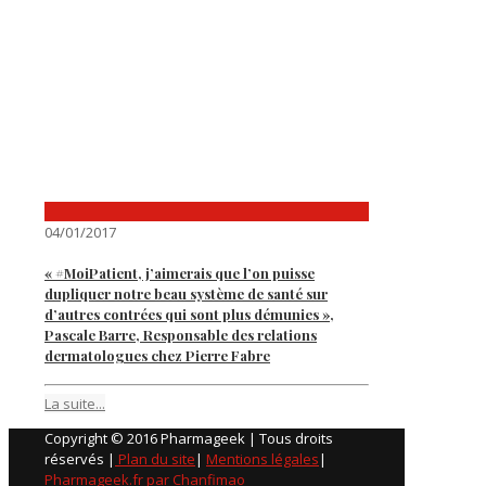
04/01/2017
« #MoiPatient, j’aimerais que l’on puisse
dupliquer notre beau système de santé sur
d’autres contrées qui sont plus démunies »,
Pascale Barre, Responsable des relations
dermatologues chez Pierre Fabre
La suite...
Copyright © 2016 Pharmageek | Tous droits
réservés |
Plan du site
|
Mentions légales
|
Pharmageek.fr par Chanfimao