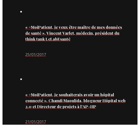
« #MoiPatient, je veux être maître de mes données
de santé », Vincent Varlet, médecin, président du
think tank LeLabEsanté
25/01/2017
« #MoiPatient, je souhaiterais avoir un hôpital
connecté », Chamfi Maoulida, blogueur Hôpital web
2.0 et Directeur de projets à l’AP-HP
21/01/2017