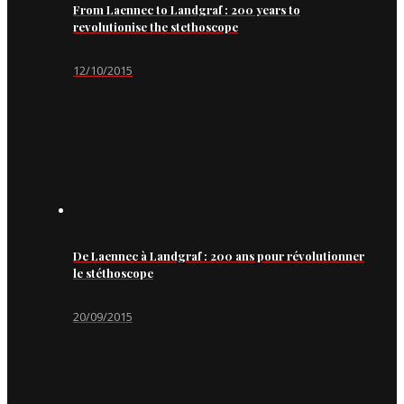
From Laennec to Landgraf : 200 years to
revolutionise the stethoscope
12/10/2015
De Laennec à Landgraf : 200 ans pour révolutionner
le stéthoscope
20/09/2015