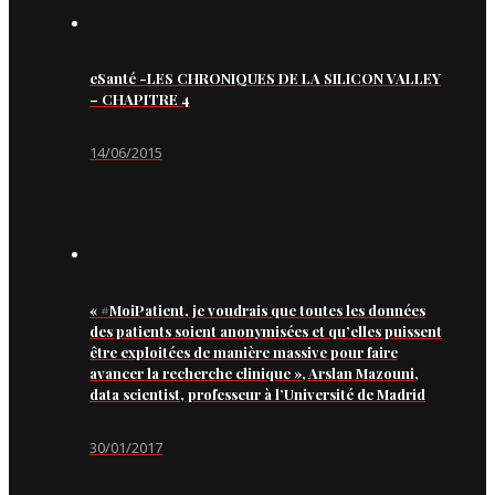
eSanté -LES CHRONIQUES DE LA SILICON VALLEY
– CHAPITRE 4
14/06/2015
« #MoiPatient, je voudrais que toutes les données
des patients soient anonymisées et qu’elles puissent
être exploitées de manière massive pour faire
avancer la recherche clinique », Arslan Mazouni,
data scientist, professeur à l’Université de Madrid
30/01/2017