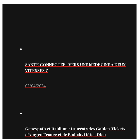
SANTE CONNECTEE : VERS UNE MEDECINE A DEUX
VITESSES ?
02/04/2024
Genexpath et Raidium : Lauréats des Golden Tickets
d’Amgen France et de BioLabs Hôtel-Dieu