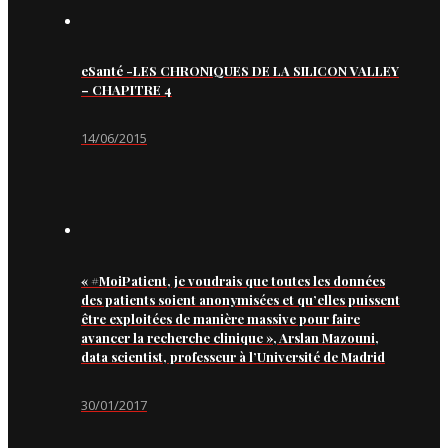
eSanté -LES CHRONIQUES DE LA SILICON VALLEY
– CHAPITRE 4
14/06/2015
« #MoiPatient, je voudrais que toutes les données
des patients soient anonymisées et qu’elles puissent
être exploitées de manière massive pour faire
avancer la recherche clinique », Arslan Mazouni,
data scientist, professeur à l’Université de Madrid
30/01/2017