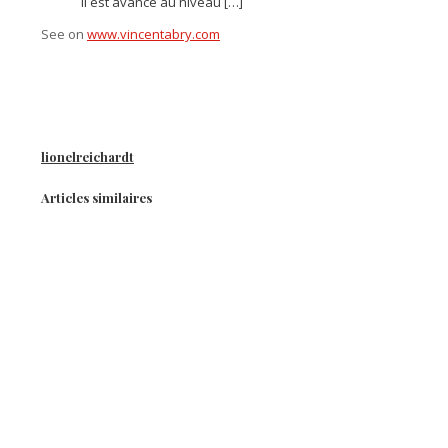
il est avancé au niveau […]
See on
www.vincentabry.com
lionelreichardt
Articles similaires