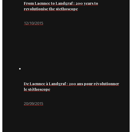
From Laennec to Landgraf : 200 years to
revolutionise the stethoscope
12/10/2015
De Laennec à Landgraf : 200 ans pour révolutionner
le stéthoscope
20/09/2015