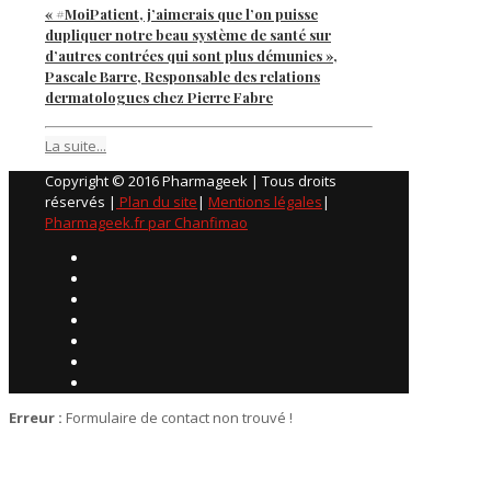
« #MoiPatient, j’aimerais que l’on puisse
dupliquer notre beau système de santé sur
d’autres contrées qui sont plus démunies »,
Pascale Barre, Responsable des relations
dermatologues chez Pierre Fabre
La suite...
Copyright © 2016 Pharmageek | Tous droits
réservés |
Plan du site
|
Mentions légales
|
Pharmageek.fr par Chanfimao
Erreur :
Formulaire de contact non trouvé !