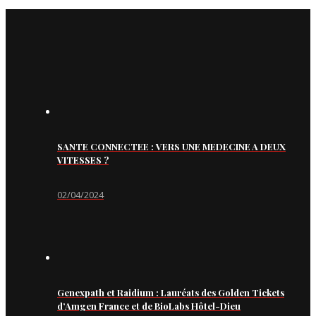
SANTE CONNECTEE : VERS UNE MEDECINE A DEUX
VITESSES ?
02/04/2024
Genexpath et Raidium : Lauréats des Golden Tickets
d’Amgen France et de BioLabs Hôtel-Dieu