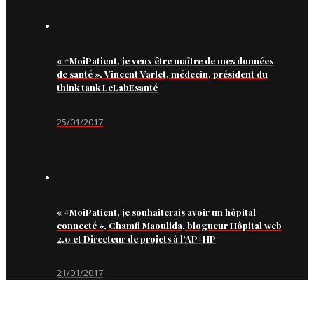
« #MoiPatient, je veux être maître de mes données
de santé », Vincent Varlet, médecin, président du
think tank LeLabEsanté
25/01/2017
« #MoiPatient, je souhaiterais avoir un hôpital
connecté », Chamfi Maoulida, blogueur Hôpital web
2.0 et Directeur de projets à l’AP-HP
21/01/2017