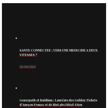
SANTE CONNECTEE : VERS UNE MEDECINE A DEUX
VITESSES ?
02/04/2024
Genexpath et Raidium : Lauréats des Golden Tickets
d’Amgen France et de BioLabs Hôtel-Dieu