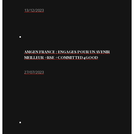
13/12/2023
AMGEN FRANCE : ENGAGES POUR UN AVENIR
MEILLEUR #RSE #COMMITTED4GOOD
27/07/2023