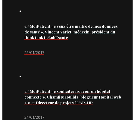
« #MoiPatient, je veux être maître de mes données
de santé », Vincent Varlet, médecin, président du
think tank LeLabEsanté
25/01/2017
« #MoiPatient, je souhaiterais avoir un hôpital
connecté », Chamfi Maoulida, blogueur Hôpital web
2.0 et Directeur de projets à l’AP-HP
21/01/2017