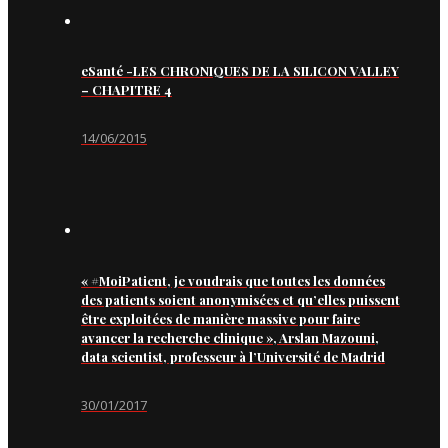
eSanté -LES CHRONIQUES DE LA SILICON VALLEY
– CHAPITRE 4
14/06/2015
« #MoiPatient, je voudrais que toutes les données
des patients soient anonymisées et qu’elles puissent
être exploitées de manière massive pour faire
avancer la recherche clinique », Arslan Mazouni,
data scientist, professeur à l’Université de Madrid
30/01/2017