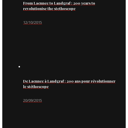
From Laennec to Landgraf : 200 years to
revolutionise the stethoscope
12/10/2015
De Laennec à Landgraf : 200 ans pour révolutionner
le stéthoscope
20/09/2015