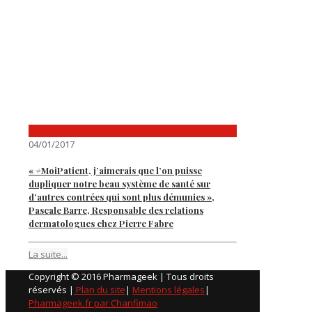
04/01/2017
« #MoiPatient, j’aimerais que l’on puisse
dupliquer notre beau système de santé sur
d’autres contrées qui sont plus démunies »,
Pascale Barre, Responsable des relations
dermatologues chez Pierre Fabre
La suite...
Copyright © 2016 Pharmageek | Tous droits
réservés |
Plan du site
|
Mentions légales
|
Pharmageek.fr par Chanfimao