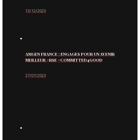
13/12/2023
AMGEN FRANCE : ENGAGES POUR UN AVENIR
MEILLEUR #RSE #COMMITTED4GOOD
27/07/2023