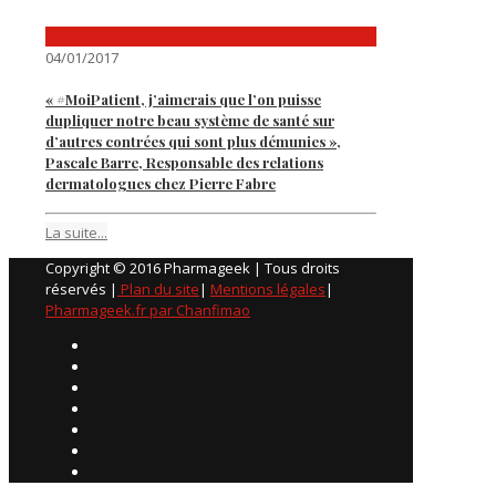
04/01/2017
« #MoiPatient, j’aimerais que l’on puisse
dupliquer notre beau système de santé sur
d’autres contrées qui sont plus démunies »,
Pascale Barre, Responsable des relations
dermatologues chez Pierre Fabre
La suite...
Copyright © 2016 Pharmageek | Tous droits
réservés |
Plan du site
|
Mentions légales
|
Pharmageek.fr par Chanfimao