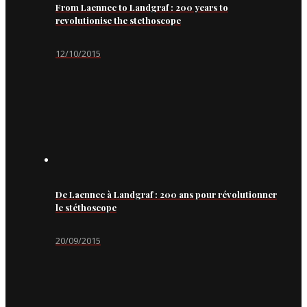
From Laennec to Landgraf : 200 years to
revolutionise the stethoscope
12/10/2015
De Laennec à Landgraf : 200 ans pour révolutionner
le stéthoscope
20/09/2015