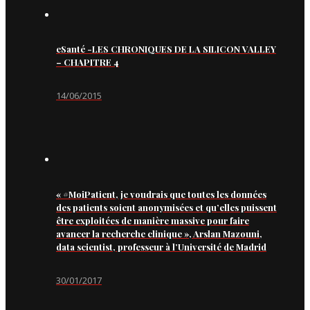
eSanté -LES CHRONIQUES DE LA SILICON VALLEY
– CHAPITRE 4
14/06/2015
« #MoiPatient, je voudrais que toutes les données
des patients soient anonymisées et qu’elles puissent
être exploitées de manière massive pour faire
avancer la recherche clinique », Arslan Mazouni,
data scientist, professeur à l’Université de Madrid
30/01/2017