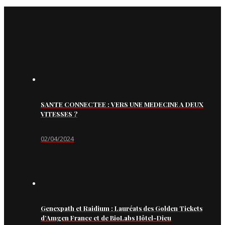
SANTE CONNECTEE : VERS UNE MEDECINE A DEUX
VITESSES ?
02/04/2024
Genexpath et Raidium : Lauréats des Golden Tickets
d’Amgen France et de BioLabs Hôtel-Dieu