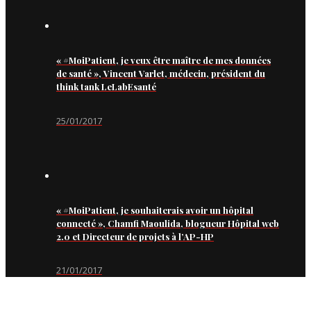
« #MoiPatient, je veux être maître de mes données
de santé », Vincent Varlet, médecin, président du
think tank LeLabEsanté
25/01/2017
« #MoiPatient, je souhaiterais avoir un hôpital
connecté », Chamfi Maoulida, blogueur Hôpital web
2.0 et Directeur de projets à l’AP-HP
21/01/2017