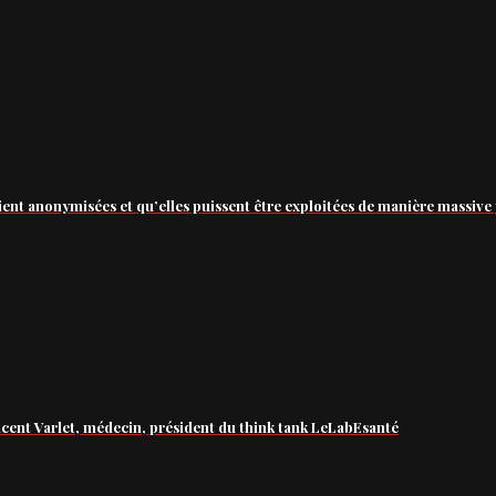
ient anonymisées et qu’elles puissent être exploitées de manière massive 
ncent Varlet, médecin, président du think tank LeLabEsanté