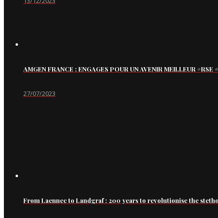
13/12/2023
AMGEN FRANCE : ENGAGES POUR UN AVENIR MEILLEUR #RS
27/07/2023
From Laennec to Landgraf : 200 years to revolutionise the steth