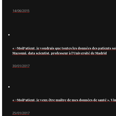
14/06/2015
« #MoiPatient, je voudrais que toutes les données des patients so
Mazouni, data scientist, professeur à l’Université de Madrid
30/01/2017
« #MoiPatient, je veux être maître de mes données de santé », Vi
25/01/2017