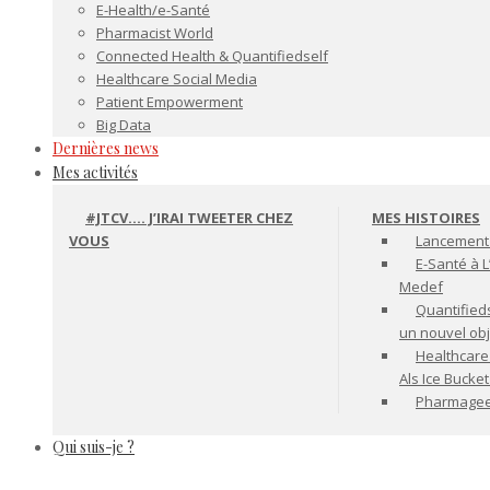
E-Health/e-Santé
Pharmacist World
Connected Health & Quantifiedself
Healthcare Social Media
Patient Empowerment
Big Data
Dernières news
Mes activités
#JTCV…. J’IRAI TWEETER CHEZ
MES HISTOIRES
VOUS
Lancement 
E-Santé à L
Medef
Quantifiedse
un nouvel ob
Healthcare
Als Ice Bucke
Pharmageek 
Qui suis-je ?