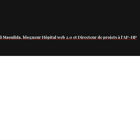
fi Maoulida, blogueur Hôpital web 2.0 et Directeur de projets à l’AP-HP