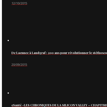
12/10/2015
De Laennec à Landgraf : 200 ans pour révolutionner le stéthosc
20/09/2015
eSanté -LES CHRONIQUES DE LA SILICON VALLEY – CHAPITRE