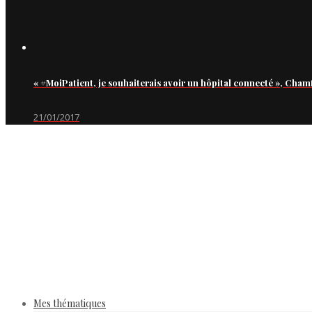
« #MoiPatient, je souhaiterais avoir un hôpital connecté », Cham
21/01/2017
Mes thématiques