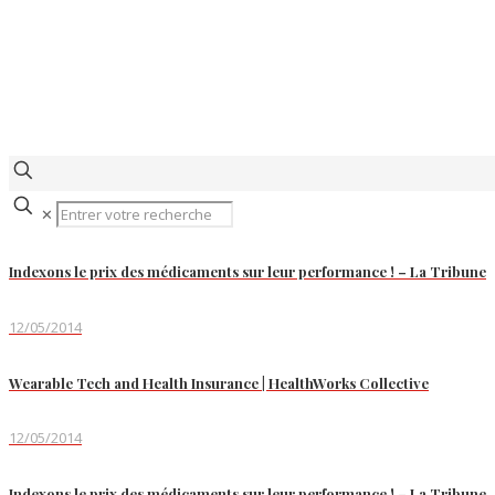
✕
Indexons le prix des médicaments sur leur performance ! – La Tribune
12/05/2014
Wearable Tech and Health Insurance | HealthWorks Collective
12/05/2014
Indexons le prix des médicaments sur leur performance ! – La Tribune