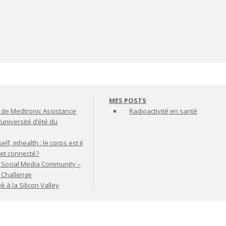
MES POSTS
de Medtronic Assistance
Radioactivité en santé
’université d’été du
lf, mhealth : le corps est il
jet connecté?
 Social Media Community –
t Challenge
à la Silicon Valley