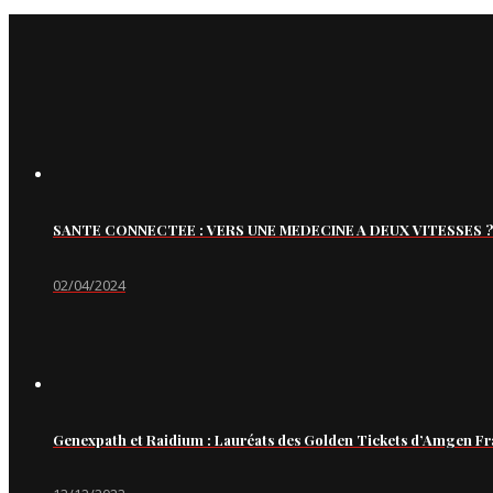
SANTE CONNECTEE : VERS UNE MEDECINE A DEUX VITESSES ?
02/04/2024
Genexpath et Raidium : Lauréats des Golden Tickets d’Amgen Fr