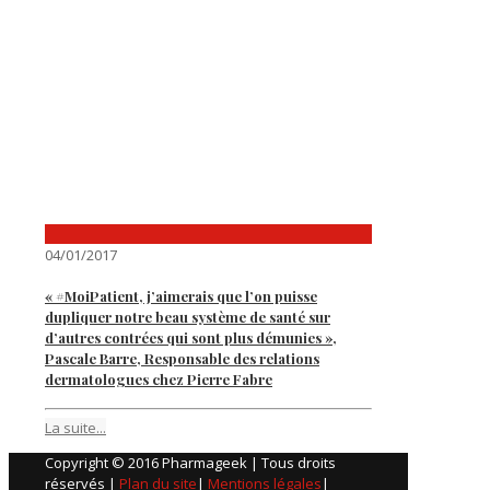
04/01/2017
« #MoiPatient, j’aimerais que l’on puisse
dupliquer notre beau système de santé sur
d’autres contrées qui sont plus démunies »,
Pascale Barre, Responsable des relations
dermatologues chez Pierre Fabre
La suite...
Copyright © 2016 Pharmageek | Tous droits
réservés |
Plan du site
|
Mentions légales
|