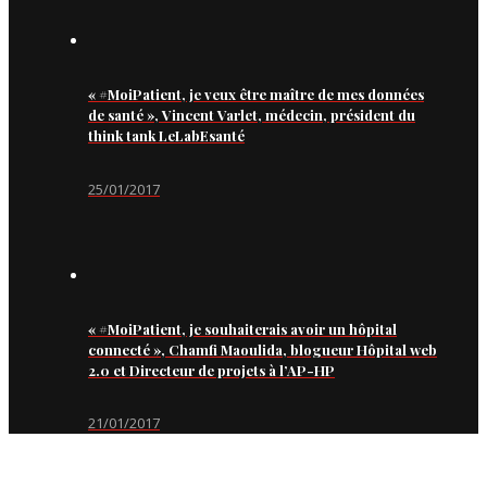
« #MoiPatient, je veux être maître de mes données
de santé », Vincent Varlet, médecin, président du
think tank LeLabEsanté
25/01/2017
« #MoiPatient, je souhaiterais avoir un hôpital
connecté », Chamfi Maoulida, blogueur Hôpital web
2.0 et Directeur de projets à l’AP-HP
21/01/2017