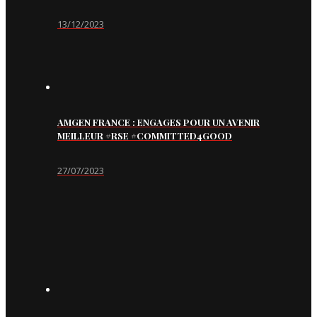
13/12/2023
AMGEN FRANCE : ENGAGES POUR UN AVENIR
MEILLEUR #RSE #COMMITTED4GOOD
27/07/2023