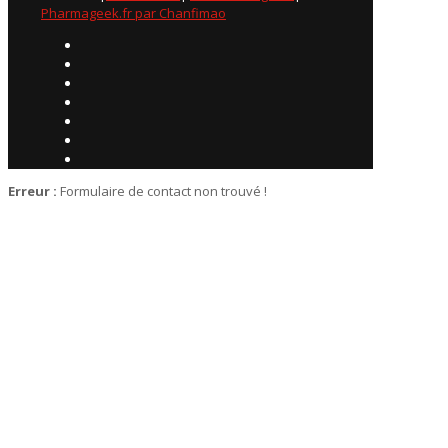
Pharmageek.fr par Chanfimao
Erreur :
Formulaire de contact non trouvé !