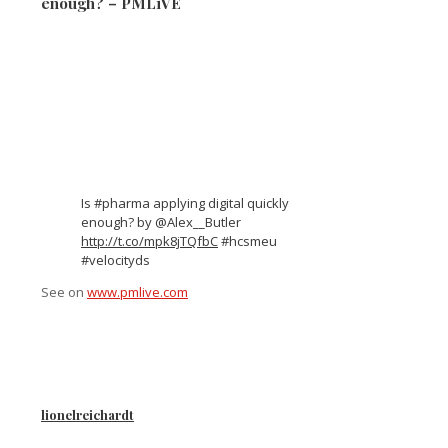
enough? – PMLiVE
Is #pharma applying digital quickly
enough? by @Alex__Butler
http://t.co/mpk8jTQfbC
#hcsmeu
#velocityds
See on
www.pmlive.com
lionelreichardt