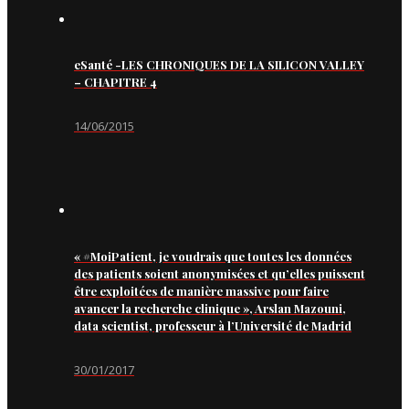
eSanté -LES CHRONIQUES DE LA SILICON VALLEY
– CHAPITRE 4
14/06/2015
« #MoiPatient, je voudrais que toutes les données
des patients soient anonymisées et qu’elles puissent
être exploitées de manière massive pour faire
avancer la recherche clinique », Arslan Mazouni,
data scientist, professeur à l’Université de Madrid
30/01/2017