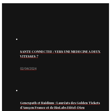
SANTE CONNECTEE : VERS UNE MEDECINE A DEUX
VITESSES ?
02/04/2024
Genexpath et Raidium : Lauréats des Golden Tickets
d’Amgen France et de BioLabs Hôtel-Dieu