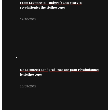
From Laennec to Landgraf : 200 years to
revolutionise the stethoscope
12/10/2015
De Laennec à Landgraf : 200 ans pour révolutionner
le stéthoscope
20/09/2015