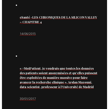
eSanté -LES CHRONIQUES DE LA SILICON VALLEY
– CHAPITRE 4
14/06/2015
« #MoiPatient, je voudrais que toutes les données
des patients soient anonymisées et qu’elles puissent
être exploitées de manière massive pour faire
avancer la recherche clinique », Arslan Mazouni,
data scientist, professeur à l’Université de Madrid
30/01/2017