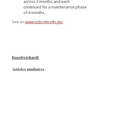
across 3 months and each
continued for a maintenance phase
of 4 months.
See on
www.ncbi.nlm.nih.gov
lionelreichardt
Articles similaires