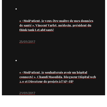
« #MoiPatient, je veux être maître de mes données
de santé », Vincent Varlet, médecin, président du
think tank LeLabEsanté
25/01/2017
« #MoiPatient, je souhaiterais avoir un hôpital
connecté », Chamfi Maoulida, blogueur Hôpital web
2.0 et Directeur de projets à l’AP-HP
21/01/2017