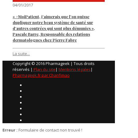
04/01/2017
« #MoiPatient, j’aimerais que l’on puisse
dupliquer notre beau système de santé sur
d’autres contrées qui sont plus démunies »,
Pascale Barre, Responsable des relations
dermatologues chez Pierre Fabre
La suite...
Copyright © 2016 Pharmageek | Tous droits
réservés |
Plan du site
|
Mentions légales
|
Pharmageek.fr par Chanfimao
Erreur :
Formulaire de contact non trouvé !