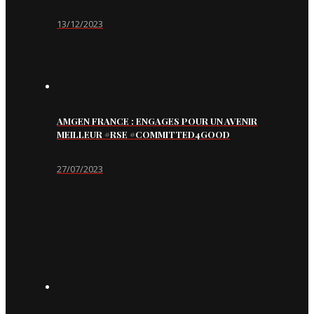
13/12/2023
AMGEN FRANCE : ENGAGES POUR UN AVENIR
MEILLEUR #RSE #COMMITTED4GOOD
27/07/2023