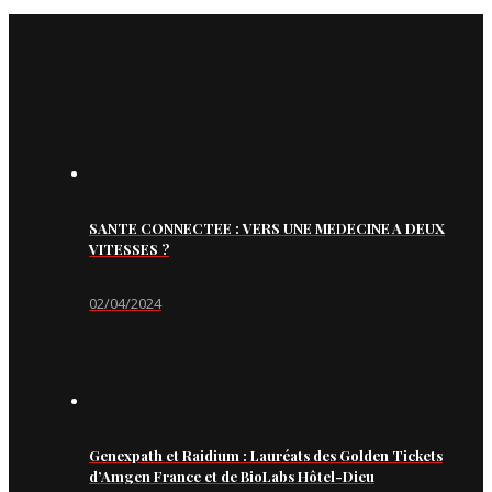
SANTE CONNECTEE : VERS UNE MEDECINE A DEUX
VITESSES ?
02/04/2024
Genexpath et Raidium : Lauréats des Golden Tickets
d’Amgen France et de BioLabs Hôtel-Dieu