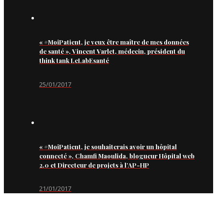
« #MoiPatient, je veux être maître de mes données
de santé », Vincent Varlet, médecin, président du
think tank LeLabEsanté
25/01/2017
« #MoiPatient, je souhaiterais avoir un hôpital
connecté », Chamfi Maoulida, blogueur Hôpital web
2.0 et Directeur de projets à l’AP-HP
21/01/2017