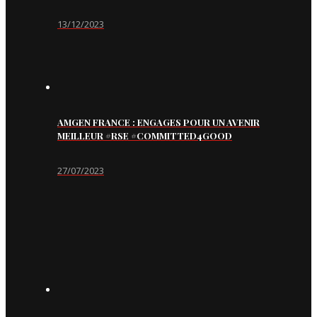
13/12/2023
AMGEN FRANCE : ENGAGES POUR UN AVENIR
MEILLEUR #RSE #COMMITTED4GOOD
27/07/2023