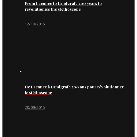
From Laennec to Landgraf : 200 years to
revolutionise the stethoscope
12/10/2015
De Laennec à Landgraf : 200 ans pour révolutionner
le stéthoscope
20/09/2015