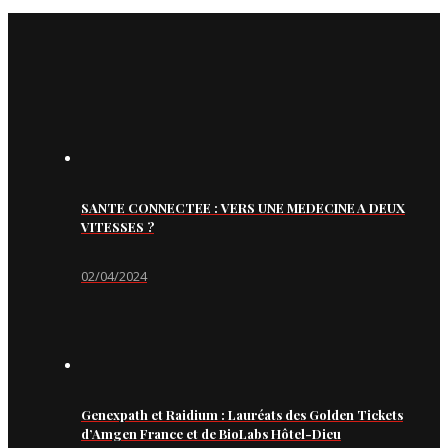
SANTE CONNECTEE : VERS UNE MEDECINE A DEUX
VITESSES ?
02/04/2024
Genexpath et Raidium : Lauréats des Golden Tickets
d’Amgen France et de BioLabs Hôtel-Dieu