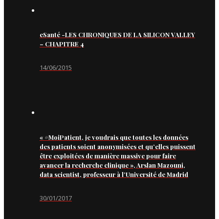
eSanté -LES CHRONIQUES DE LA SILICON VALLEY
– CHAPITRE 4
14/06/2015
« #MoiPatient, je voudrais que toutes les données
des patients soient anonymisées et qu’elles puissent
être exploitées de manière massive pour faire
avancer la recherche clinique », Arslan Mazouni,
data scientist, professeur à l’Université de Madrid
30/01/2017