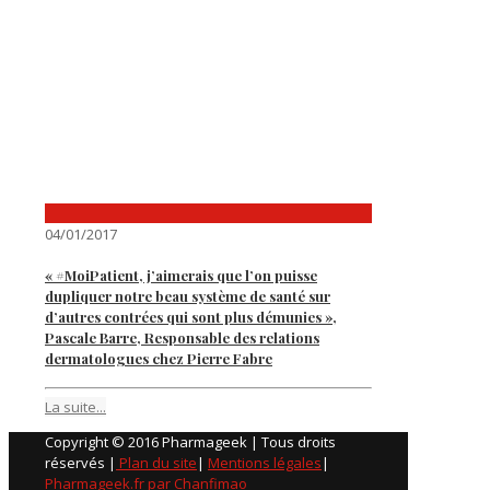
04/01/2017
« #MoiPatient, j’aimerais que l’on puisse
dupliquer notre beau système de santé sur
d’autres contrées qui sont plus démunies »,
Pascale Barre, Responsable des relations
dermatologues chez Pierre Fabre
La suite...
Copyright © 2016 Pharmageek | Tous droits
réservés |
Plan du site
|
Mentions légales
|
Pharmageek.fr par Chanfimao