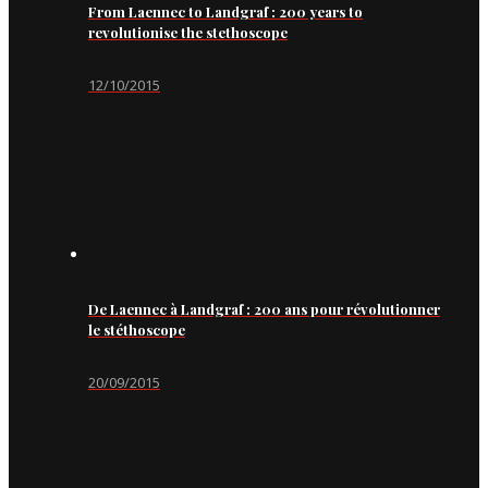
From Laennec to Landgraf : 200 years to
revolutionise the stethoscope
12/10/2015
De Laennec à Landgraf : 200 ans pour révolutionner
le stéthoscope
20/09/2015