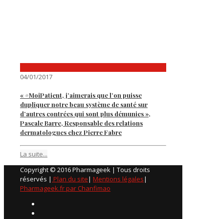
04/01/2017
« #MoiPatient, j’aimerais que l’on puisse
dupliquer notre beau système de santé sur
d’autres contrées qui sont plus démunies »,
Pascale Barre, Responsable des relations
dermatologues chez Pierre Fabre
La suite...
Copyright © 2016 Pharmageek | Tous droits
réservés |
Plan du site
|
Mentions légales
|
Pharmageek.fr par Chanfimao