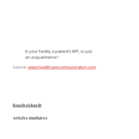
Is your facility a patient’s BFF, or just
an acquaintance?
Source:
www.healthcarecommunication.com
lionelreichardt
Articles similaires