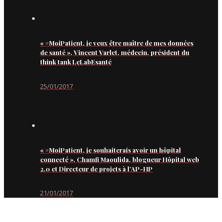
« #MoiPatient, je veux être maître de mes données
de santé », Vincent Varlet, médecin, président du
think tank LeLabEsanté
25/01/2017
« #MoiPatient, je souhaiterais avoir un hôpital
connecté », Chamfi Maoulida, blogueur Hôpital web
2.0 et Directeur de projets à l’AP-HP
21/01/2017