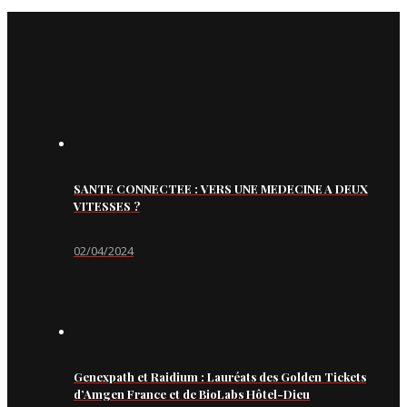
SANTE CONNECTEE : VERS UNE MEDECINE A DEUX
VITESSES ?
02/04/2024
Genexpath et Raidium : Lauréats des Golden Tickets
d’Amgen France et de BioLabs Hôtel-Dieu