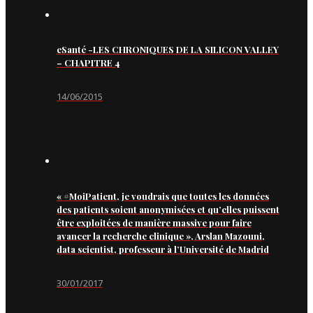
eSanté -LES CHRONIQUES DE LA SILICON VALLEY
– CHAPITRE 4
14/06/2015
« #MoiPatient, je voudrais que toutes les données
des patients soient anonymisées et qu’elles puissent
être exploitées de manière massive pour faire
avancer la recherche clinique », Arslan Mazouni,
data scientist, professeur à l’Université de Madrid
30/01/2017