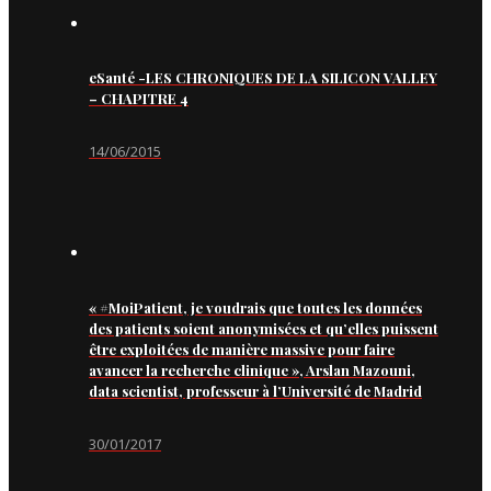
eSanté -LES CHRONIQUES DE LA SILICON VALLEY
– CHAPITRE 4
14/06/2015
« #MoiPatient, je voudrais que toutes les données
des patients soient anonymisées et qu’elles puissent
être exploitées de manière massive pour faire
avancer la recherche clinique », Arslan Mazouni,
data scientist, professeur à l’Université de Madrid
30/01/2017