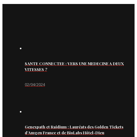
SANTE CONNECTEE : VERS UNE MEDECINE A DEUX
VITESSES ?
02/04/2024
Genexpath et Raidium : Lauréats des Golden Tickets
d’Amgen France et de BioLabs Hôtel-Dieu