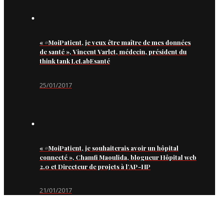
« #MoiPatient, je veux être maître de mes données
de santé », Vincent Varlet, médecin, président du
think tank LeLabEsanté
25/01/2017
« #MoiPatient, je souhaiterais avoir un hôpital
connecté », Chamfi Maoulida, blogueur Hôpital web
2.0 et Directeur de projets à l’AP-HP
21/01/2017