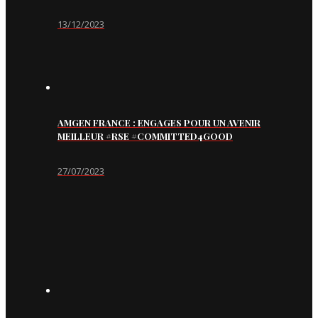
13/12/2023
AMGEN FRANCE : ENGAGES POUR UN AVENIR
MEILLEUR #RSE #COMMITTED4GOOD
27/07/2023