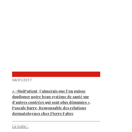
04/01/2017
« #MoiPatient, j’aimerais que l’on puisse
dupliquer notre beau système de santé sur
d’autres contrées qui sont plus démunies »,
Pascale Barre, Responsable des relations
dermatologues chez Pierre Fabre
La suite...