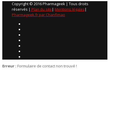
Copyright © 2016 Pharmageek | Tous droits
réservés |
Plan du site
|
Mentions légales
|
Pharmageek.fr par Chanfimao
Erreur :
Formulaire de contact non trouvé !