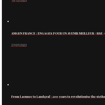
13/12/2023
AMGEN FRANCE : ENGAGES POUR UN AVENIR MEILLEUR #RS
27/07/2023
From Laennec to Landgraf : 200 years to revolutionise the steth