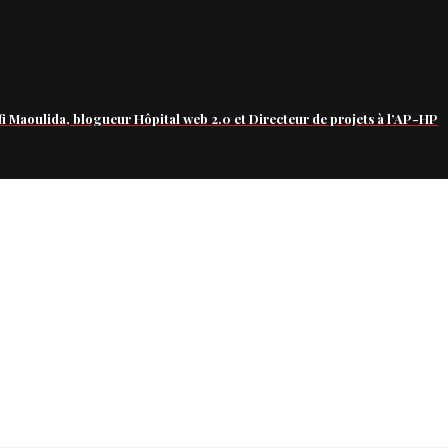
fi Maoulida, blogueur Hôpital web 2.0 et Directeur de projets à l’AP-HP