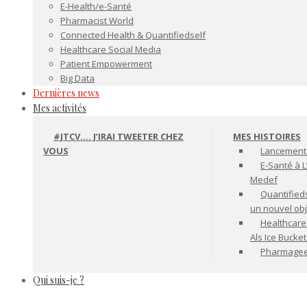
E-Health/e-Santé
Pharmacist World
Connected Health & Quantifiedself
Healthcare Social Media
Patient Empowerment
Big Data
Dernières news
Mes activités
#JTCV…. J’IRAI TWEETER CHEZ
MES HISTOIRES
VOUS
Lancement 
E-Santé à L
Medef
Quantifiedse
un nouvel ob
Healthcare
Als Ice Bucke
Pharmageek 
Qui suis-je ?