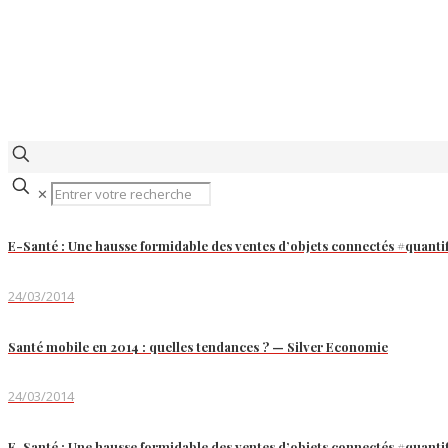
✕
E-Santé : Une hausse formidable des ventes d’objets connectés #quanti
24/03/2014
Santé mobile en 2014 : quelles tendances ? — Silver Economie
24/03/2014
E-Santé : Une hausse formidable des ventes d’objets connectés #quanti