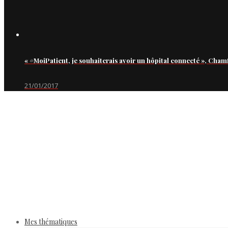
« #MoiPatient, je souhaiterais avoir un hôpital connecté », Cham
21/01/2017
Mes thématiques