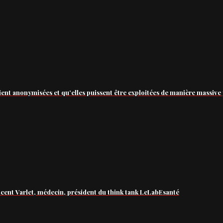
ient anonymisées et qu’elles puissent être exploitées de manière massive 
ncent Varlet, médecin, président du think tank LeLabEsanté