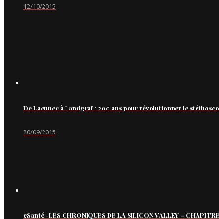
12/10/2015
De Laennec à Landgraf : 200 ans pour révolutionner le stéthosc
20/09/2015
eSanté -LES CHRONIQUES DE LA SILICON VALLEY – CHAPITRE