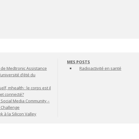
MES POSTS
de Medtronic Assistance
Radioactivité en santé
’université d’été du
lf, mhealth : le corps est il
jet connecté?
 Social Media Community –
t Challenge
à la Silicon Valley