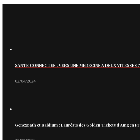
SANTE CONNECTEE : VERS UNE MEDECINE A DEUX VITESSES ?
02/04/2024
Genexpath et Raidium : Lauréats des Golden Tickets d’Amgen Fr