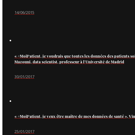
14/06/2015
« #MoiPatient, je voudrais que toutes les données des patients so
Mazouni, data scientist, professeur à l’Université de Madrid
30/01/2017
« #MoiPatient, je veux être maître de mes données de santé », Vi
25/01/2017