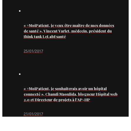
« #MoiPatient, je veux être maître de mes données
de santé », Vincent Varlet, médecin, président du
think tank LeLabEsanté
25/01/2017
« #MoiPatient, je souhaiterais avoir un hôpital
connecté », Chamfi Maoulida, blogueur Hôpital web
2.0 et Directeur de projets à l’AP-HP
21/01/2017