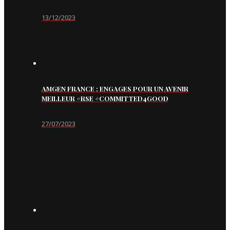
13/12/2023
AMGEN FRANCE : ENGAGES POUR UN AVENIR
MEILLEUR #RSE #COMMITTED4GOOD
27/07/2023