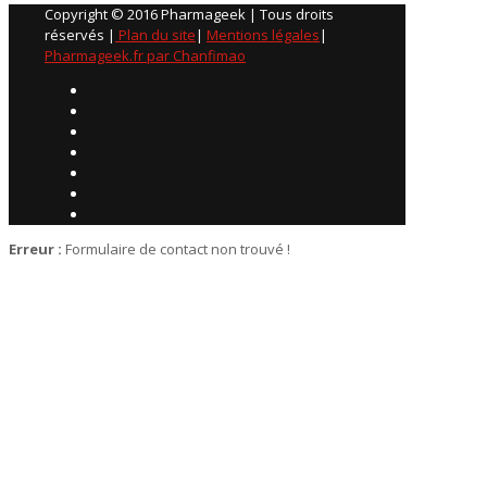
Copyright © 2016 Pharmageek | Tous droits
réservés |
Plan du site
|
Mentions légales
|
Pharmageek.fr par Chanfimao
Erreur :
Formulaire de contact non trouvé !