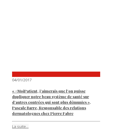
04/01/2017
« #MoiPatient, j’aimerais que l’on puisse
dupliquer notre beau système de santé sur
d’autres contrées qui sont plus démunies »,
Pascale Barre, Responsable des relations
dermatologues chez Pierre Fabre
La suite...