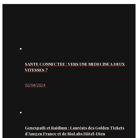
SANTE CONNECTEE : VERS UNE MEDECINE A DEUX
VITESSES ?
02/04/2024
Genexpath et Raidium : Lauréats des Golden Tickets
d’Amgen France et de BioLabs Hôtel-Dieu