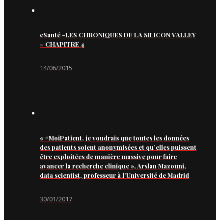
eSanté -LES CHRONIQUES DE LA SILICON VALLEY
– CHAPITRE 4
14/06/2015
« #MoiPatient, je voudrais que toutes les données
des patients soient anonymisées et qu’elles puissent
être exploitées de manière massive pour faire
avancer la recherche clinique », Arslan Mazouni,
data scientist, professeur à l’Université de Madrid
30/01/2017