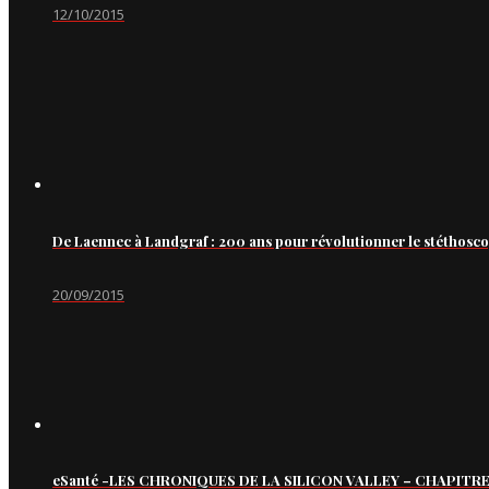
12/10/2015
De Laennec à Landgraf : 200 ans pour révolutionner le stéthosc
20/09/2015
eSanté -LES CHRONIQUES DE LA SILICON VALLEY – CHAPITRE