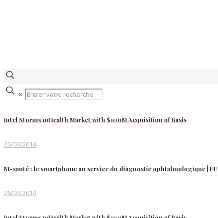
✕
Intel Storms mHealth Market with $100M Acquisition of Basis
26/03/2014
M-santé : le smartphone au service du diagnostic ophtalmologique |
26/03/2014
Intel Storms mHealth Market with $100M Acquisition of Basis