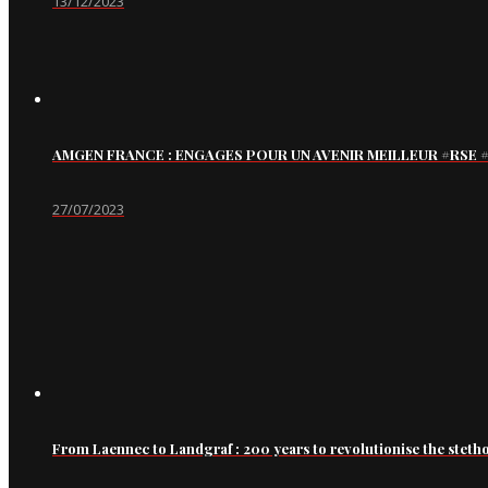
13/12/2023
AMGEN FRANCE : ENGAGES POUR UN AVENIR MEILLEUR #RS
27/07/2023
From Laennec to Landgraf : 200 years to revolutionise the steth