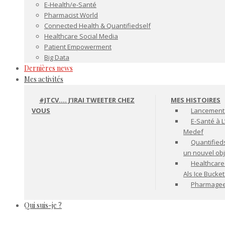
E-Health/e-Santé
Pharmacist World
Connected Health & Quantifiedself
Healthcare Social Media
Patient Empowerment
Big Data
Dernières news
Mes activités
#JTCV…. J’IRAI TWEETER CHEZ
MES HISTOIRES
VOUS
Lancement 
E-Santé à L
Medef
Quantifiedse
un nouvel ob
Healthcare
Als Ice Bucke
Pharmageek 
Qui suis-je ?