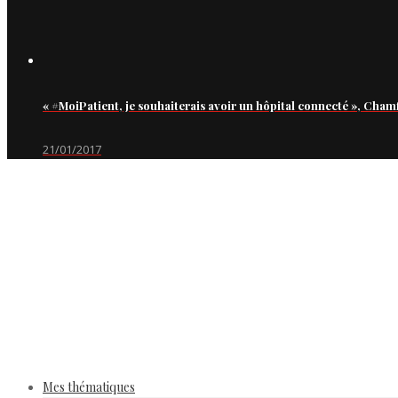
« #MoiPatient, je souhaiterais avoir un hôpital connecté », Cham
21/01/2017
Mes thématiques