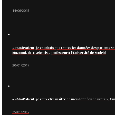
14/06/2015
« #MoiPatient, je voudrais que toutes les données des patients so
Mazouni, data scientist, professeur à l’Université de Madrid
30/01/2017
« #MoiPatient, je veux être maître de mes données de santé », Vi
25/01/2017