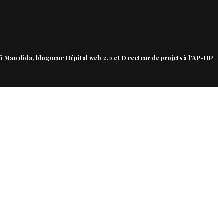
fi Maoulida, blogueur Hôpital web 2.0 et Directeur de projets à l’AP-HP