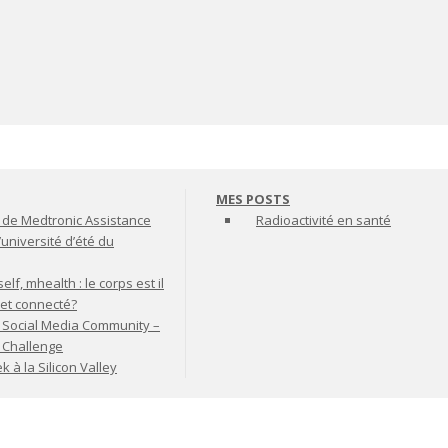
MES POSTS
de Medtronic Assistance
Radioactivité en santé
’université d’été du
lf, mhealth : le corps est il
jet connecté?
 Social Media Community –
t Challenge
à la Silicon Valley