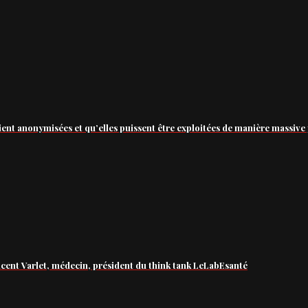
ient anonymisées et qu’elles puissent être exploitées de manière massive 
ncent Varlet, médecin, président du think tank LeLabEsanté