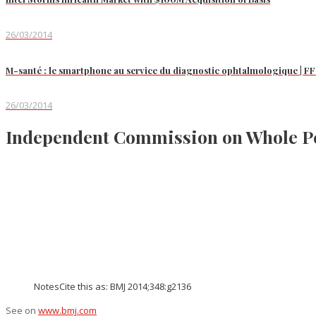
26/03/2014
M-santé : le smartphone au service du diagnostic ophtalmologique |
26/03/2014
Independent Commission on Whole Per
NotesCite this as: BMJ 2014;348:g2136
See on
www.bmj.com