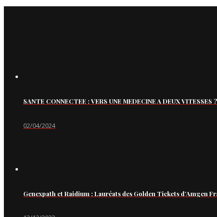
SANTE CONNECTEE : VERS UNE MEDECINE A DEUX VITESSES ?
02/04/2024
Genexpath et Raidium : Lauréats des Golden Tickets d’Amgen Fr