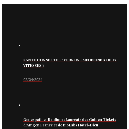
SANTE CONNECTEE : VERS UNE MEDECINE A DEUX
VITESSES ?
02/04/2024
Genexpath et Raidium : Lauréats des Golden Tickets
d’Amgen France et de BioLabs Hôtel-Dieu