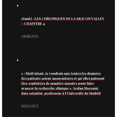
eSanté -LES CHRONIQUES DE LA SILICON VALLEY
– CHAPITRE 4
14/06/2015
« #MoiPatient, je voudrais que toutes les données
des patients soient anonymisées et qu’elles puissent
être exploitées de manière massive pour faire
avancer la recherche clinique », Arslan Mazouni,
data scientist, professeur à l’Université de Madrid
30/01/2017