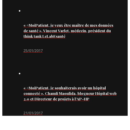
« #MoiPatient, je veux être maître de mes données
de santé », Vincent Varlet, médecin, président du
think tank LeLabEsanté
25/01/2017
« #MoiPatient, je souhaiterais avoir un hôpital
connecté », Chamfi Maoulida, blogueur Hôpital web
2.0 et Directeur de projets à l’AP-HP
21/01/2017