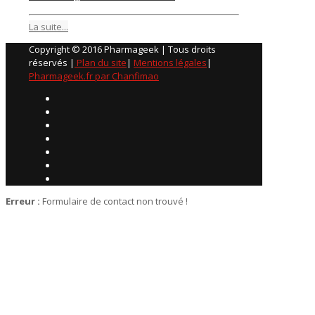
La suite...
Copyright © 2016 Pharmageek | Tous droits
réservés |
Plan du site
|
Mentions légales
|
Pharmageek.fr par Chanfimao
Erreur :
Formulaire de contact non trouvé !