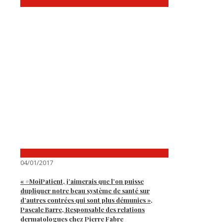
04/01/2017
« #MoiPatient, j’aimerais que l’on puisse
dupliquer notre beau système de santé sur
d’autres contrées qui sont plus démunies »,
Pascale Barre, Responsable des relations
dermatologues chez Pierre Fabre