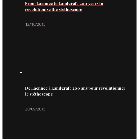
From Laennec to Landgraf : 200 years to
revolutionise the stethoscope
12/10/2015
De Laennec à Landgraf : 200 ans pour révolutionner
le stéthoscope
20/09/2015