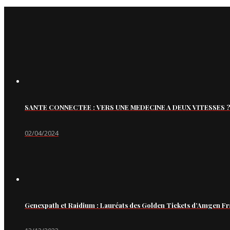
SANTE CONNECTEE : VERS UNE MEDECINE A DEUX VITESSES ?
02/04/2024
Genexpath et Raidium : Lauréats des Golden Tickets d’Amgen Fr