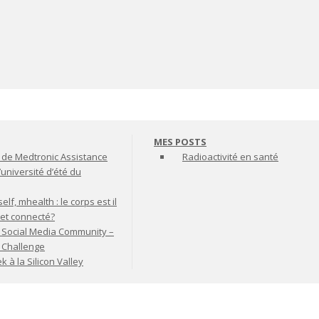
MES POSTS
de Medtronic Assistance
Radioactivité en santé
’université d’été du
lf, mhealth : le corps est il
jet connecté?
 Social Media Community –
t Challenge
à la Silicon Valley