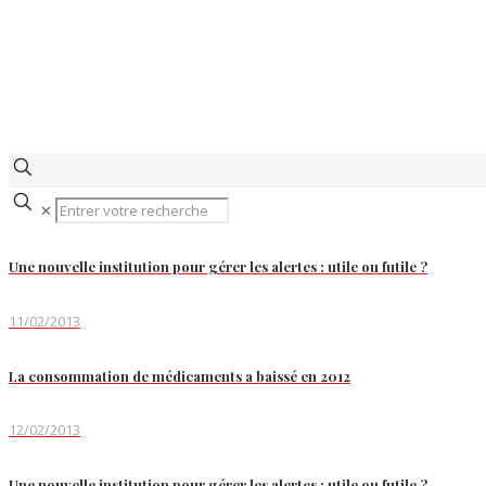
✕
Une nouvelle institution pour gérer les alertes : utile ou futile ?
11/02/2013
La consommation de médicaments a baissé en 2012
12/02/2013
Une nouvelle institution pour gérer les alertes : utile ou futile ?