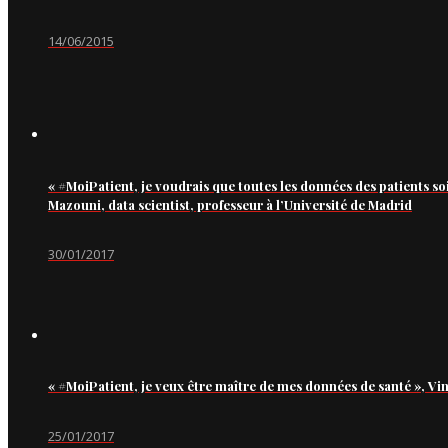
14/06/2015
« #MoiPatient, je voudrais que toutes les données des patients so
Mazouni, data scientist, professeur à l’Université de Madrid
30/01/2017
« #MoiPatient, je veux être maître de mes données de santé », Vi
25/01/2017