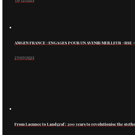
13/12/2023
AMGEN FRANCE : ENGAGES POUR UN AVENIR MEILLEUR #RS
27/07/2023
From Laennec to Landgraf : 200 years to revolutionise the steth