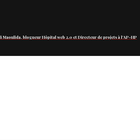
fi Maoulida, blogueur Hôpital web 2.0 et Directeur de projets à l’AP-HP