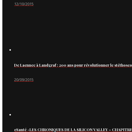
12/10/2015
De Laennec à Landgraf : 200 ans pour révolutionner le stéthosc
20/09/2015
eSanté -LES CHRONIQUES DE LA SILICON VALLEY – CHAPITRE