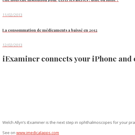
11/02/2013
La consommation de médicaments a baissé en 2012
12/02/2013
iExaminer connects your iPhone and 
Welch Allyn’s iExaminer is the next step in ophthalmoscopes for your prac
See on
www.imedicalapps.com