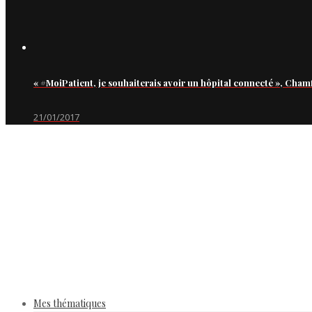
« #MoiPatient, je souhaiterais avoir un hôpital connecté », Cham
21/01/2017
Mes thématiques