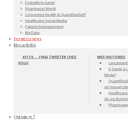
E-Health/e-Santé
Pharmacist World
Connected Health & Quantifiedself
Healthcare Social Media
Patient Empowerment
Big Data
Dernières news
Mes activités
#JTCV…. J’IRAI TWEETER CHEZ
MES HISTOIRES
VOUS
Lancement 
E-Santé à L
Medef
Quantifiedse
un nouvel ob
Healthcare
Als Ice Bucke
Pharmageek 
Qui suis-je ?