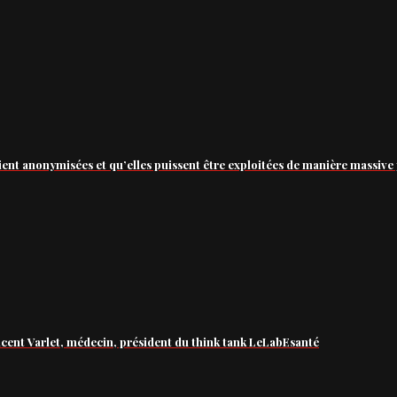
ient anonymisées et qu’elles puissent être exploitées de manière massive 
ncent Varlet, médecin, président du think tank LeLabEsanté