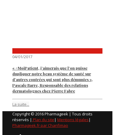
04/01/2017
« #MoiPatient, j’aimerais que l’on puisse
dupliquer notre beau système de santé sur
d’autres contrées qui sont plus démunies »,
Pascale Barre, Responsable des relations
dermatologues chez Pierre Fabre
La suite...
Copyright © 2016 Pharmageek | Tous droits
réservés |
Plan du site
|
Mentions légales
|
Pharmageek.fr par Chanfimao