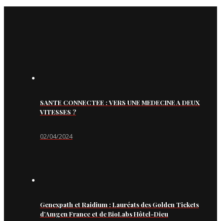
SANTE CONNECTEE : VERS UNE MEDECINE A DEUX
VITESSES ?
02/04/2024
Genexpath et Raidium : Lauréats des Golden Tickets
d’Amgen France et de BioLabs Hôtel-Dieu