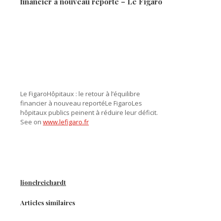
financier à nouveau reporté – Le Figaro
Le FigaroHôpitaux : le retour à l’équilibre
financier à nouveau reportéLe FigaroLes
hôpitaux publics peinent à réduire leur déficit.
See on
www.lefigaro.fr
lionelreichardt
Articles similaires