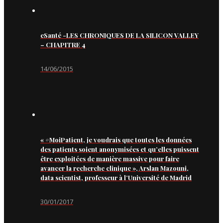
eSanté -LES CHRONIQUES DE LA SILICON VALLEY
– CHAPITRE 4
14/06/2015
« #MoiPatient, je voudrais que toutes les données
des patients soient anonymisées et qu’elles puissent
être exploitées de manière massive pour faire
avancer la recherche clinique », Arslan Mazouni,
data scientist, professeur à l’Université de Madrid
30/01/2017