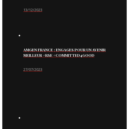
13/12/2023
AMGEN FRANCE : ENGAGES POUR UN AVENIR
MEILLEUR #RSE #COMMITTED4GOOD
27/07/2023