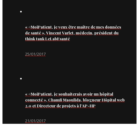
« #MoiPatient, je veux être maître de mes données
de santé », Vincent Varlet, médecin, président du
think tank LeLabEsanté
25/01/2017
« #MoiPatient, je souhaiterais avoir un hôpital
connecté », Chamfi Maoulida, blogueur Hôpital web
2.0 et Directeur de projets à l’AP-HP
21/01/2017