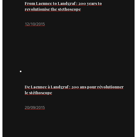
From Laennec to Landgraf : 200 years to
revolutionise the stethoscope
12/10/2015
De Laennec à Landgraf : 200 ans pour révolutionner
le stéthoscope
20/09/2015