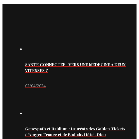
SANTE CONNECTEE : VERS UNE MEDECINE A DEUX
VITESSES ?
02/04/2024
Genexpath et Raidium : Lauréats des Golden Tickets
d’Amgen France et de BioLabs Hôtel-Dieu