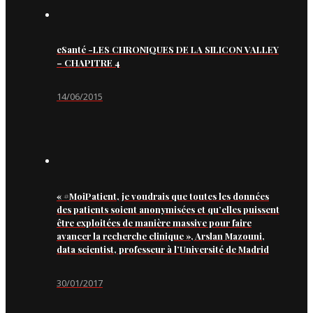
eSanté -LES CHRONIQUES DE LA SILICON VALLEY
– CHAPITRE 4
14/06/2015
« #MoiPatient, je voudrais que toutes les données
des patients soient anonymisées et qu’elles puissent
être exploitées de manière massive pour faire
avancer la recherche clinique », Arslan Mazouni,
data scientist, professeur à l’Université de Madrid
30/01/2017