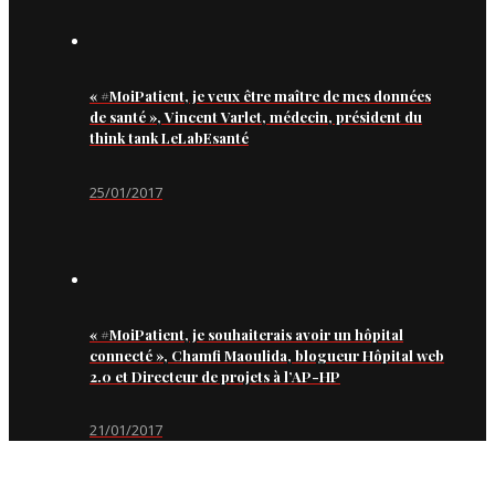
« #MoiPatient, je veux être maître de mes données
de santé », Vincent Varlet, médecin, président du
think tank LeLabEsanté
25/01/2017
« #MoiPatient, je souhaiterais avoir un hôpital
connecté », Chamfi Maoulida, blogueur Hôpital web
2.0 et Directeur de projets à l’AP-HP
21/01/2017