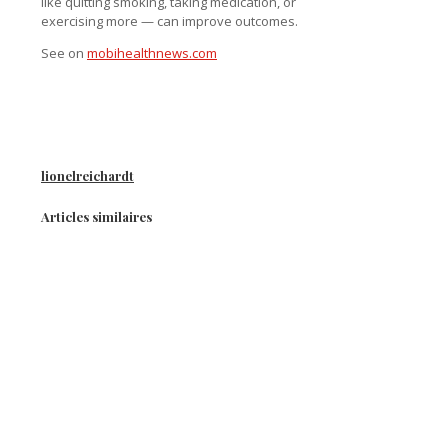
like quitting smoking, taking medication, or
exercising more — can improve outcomes.
See on
mobihealthnews.com
lionelreichardt
Articles similaires