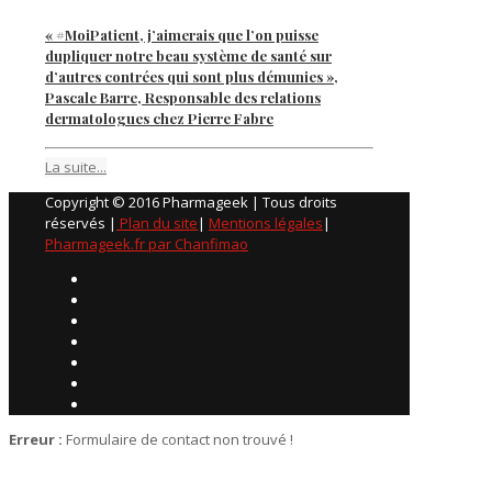
« #MoiPatient, j’aimerais que l’on puisse
dupliquer notre beau système de santé sur
d’autres contrées qui sont plus démunies »,
Pascale Barre, Responsable des relations
dermatologues chez Pierre Fabre
La suite...
Copyright © 2016 Pharmageek | Tous droits
réservés |
Plan du site
|
Mentions légales
|
Pharmageek.fr par Chanfimao
Erreur :
Formulaire de contact non trouvé !