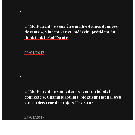
« #MoiPatient, je veux être maître de mes données
de santé », Vincent Varlet, médecin, président du
think tank LeLabEsanté
25/01/2017
« #MoiPatient, je souhaiterais avoir un hôpital
connecté », Chamfi Maoulida, blogueur Hôpital web
2.0 et Directeur de projets à l’AP-HP
21/01/2017