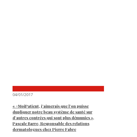
04/01/2017
« #MoiPatient, j’aimerais que l’on puisse
dupliquer notre beau système de santé sur
d’autres contrées qui sont plus démunies »,
Pascale Barre, Responsable des relations
dermatologues chez Pierre Fabre