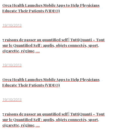
Orca Health Launches Mobile Apps to Help Physicians
Educate Their Patients (VIDEO)
19/10/2013
7 raisons de passer au quantified self | TuttiQuanti – Tout
sur le Quantified Self : applis, objets connectés, sport,
cigarette, régime, …
19/10/2013
Orca Health Launches Mobile Apps to Help Physicians
Educate Their Patients (VIDEO)
19/10/2013
7 raisons de passer au quantified self | TuttiQuanti – Tout
sur le Quantified Self : applis, objets connectés, sport,
cigarette, régime, …