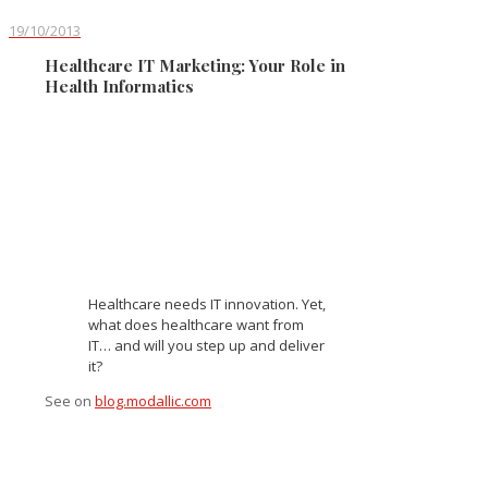
19/10/2013
Healthcare IT Marketing: Your Role in
Health Informatics
Healthcare needs IT innovation. Yet,
what does healthcare want from
IT… and will you step up and deliver
it?
See on
blog.modallic.com