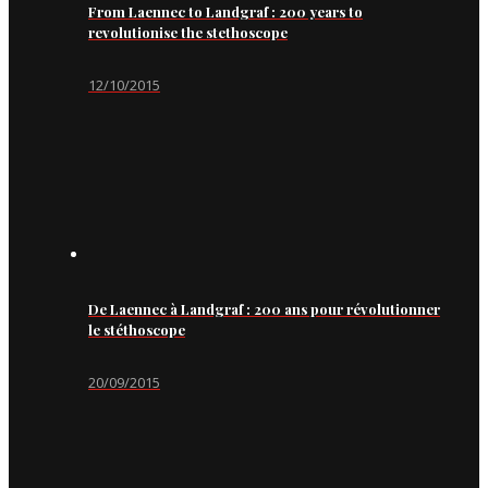
From Laennec to Landgraf : 200 years to
revolutionise the stethoscope
12/10/2015
De Laennec à Landgraf : 200 ans pour révolutionner
le stéthoscope
20/09/2015