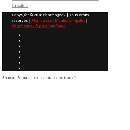
La suite...
Copyright © 2016 Pharmageek | Tous droits
réservés |
Plan du site
|
Mentions légales
|
Pharmageek.fr par Chanfimao
Erreur :
Formulaire de contact non trouvé !