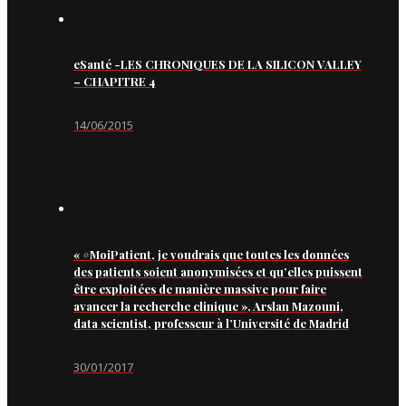
eSanté -LES CHRONIQUES DE LA SILICON VALLEY
– CHAPITRE 4
14/06/2015
« #MoiPatient, je voudrais que toutes les données
des patients soient anonymisées et qu’elles puissent
être exploitées de manière massive pour faire
avancer la recherche clinique », Arslan Mazouni,
data scientist, professeur à l’Université de Madrid
30/01/2017