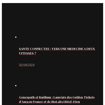
SANTE CONNECTEE : VERS UNE MEDECINE A DEUX
VITESSES ?
02/04/2024
Genexpath et Raidium : Lauréats des Golden Tickets
d’Amgen France et de BioLabs Hôtel-Dieu