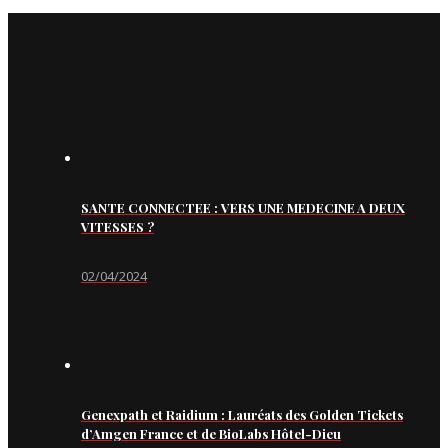
SANTE CONNECTEE : VERS UNE MEDECINE A DEUX
VITESSES ?
02/04/2024
Genexpath et Raidium : Lauréats des Golden Tickets
d’Amgen France et de BioLabs Hôtel-Dieu