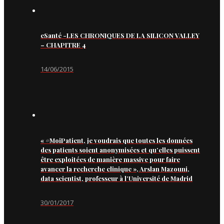
eSanté -LES CHRONIQUES DE LA SILICON VALLEY
– CHAPITRE 4
14/06/2015
« #MoiPatient, je voudrais que toutes les données
des patients soient anonymisées et qu’elles puissent
être exploitées de manière massive pour faire
avancer la recherche clinique », Arslan Mazouni,
data scientist, professeur à l’Université de Madrid
30/01/2017