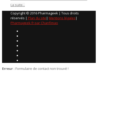
La suite...
Copyright © 2016 Pharmageek | Tous droits
réservés |
Plan du site
|
Mentions légales
|
Pharmageek.fr par Chanfimao
Erreur :
Formulaire de contact non trouvé !