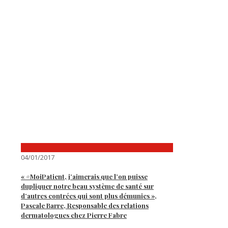
04/01/2017
« #MoiPatient, j’aimerais que l’on puisse
dupliquer notre beau système de santé sur
d’autres contrées qui sont plus démunies »,
Pascale Barre, Responsable des relations
dermatologues chez Pierre Fabre