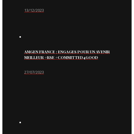
13/12/2023
AMGEN FRANCE : ENGAGES POUR UN AVENIR
MEILLEUR #RSE #COMMITTED4GOOD
27/07/2023