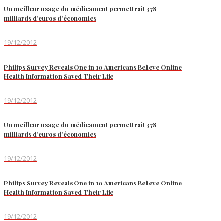
Un meilleur usage du médicament permettrait 378
milliards d’euros d’économies
19/12/2012
Philips Survey Reveals One in 10 Americans Believe Online
Health Information Saved Their Life
19/12/2012
Un meilleur usage du médicament permettrait 378
milliards d’euros d’économies
19/12/2012
Philips Survey Reveals One in 10 Americans Believe Online
Health Information Saved Their Life
19/12/2012