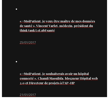
« #MoiPatient, je veux être maître de mes données
de santé », Vincent Varlet, médecin, président du
think tank LeLabEsanté
25/01/2017
« #MoiPatient, je souhaiterais avoir un hôpital
connecté », Chamfi Maoulida, blogueur Hôpital web
2.0 et Directeur de projets à l’AP-HP
21/01/2017