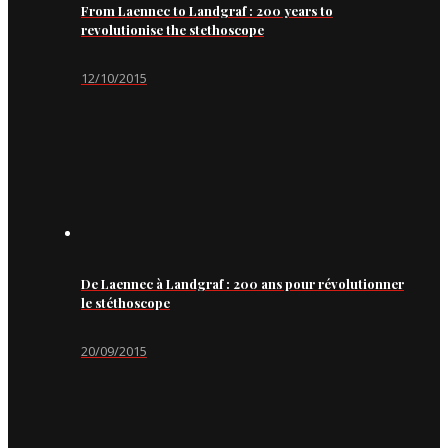
From Laennec to Landgraf : 200 years to
revolutionise the stethoscope
12/10/2015
De Laennec à Landgraf : 200 ans pour révolutionner
le stéthoscope
20/09/2015