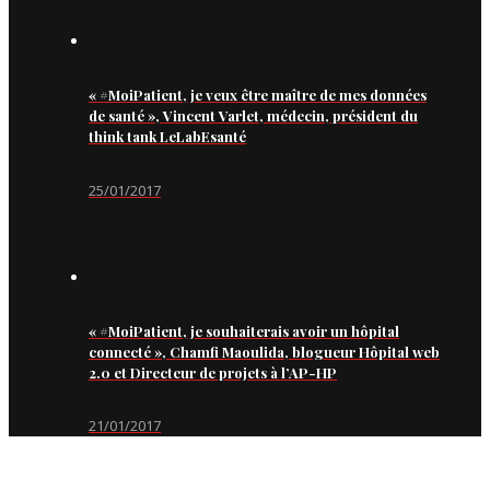
« #MoiPatient, je veux être maître de mes données
de santé », Vincent Varlet, médecin, président du
think tank LeLabEsanté
25/01/2017
« #MoiPatient, je souhaiterais avoir un hôpital
connecté », Chamfi Maoulida, blogueur Hôpital web
2.0 et Directeur de projets à l’AP-HP
21/01/2017