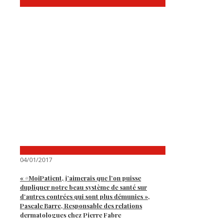
04/01/2017
« #MoiPatient, j’aimerais que l’on puisse
dupliquer notre beau système de santé sur
d’autres contrées qui sont plus démunies »,
Pascale Barre, Responsable des relations
dermatologues chez Pierre Fabre