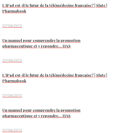
L’iPad est-il le futur de la télémédecine française? | Slate |
Pharmabook
07/04/2013
Un manuel pour comprendre la promotion
pharmaceutique et y repondre… HAS
07/04/2013
L’iPad est-il le futur de la télémédecine française? | Slate |
Pharmabook
07/04/2013
Un manuel pour comprendre la promotion
pharmaceutique et y repondre… HAS
07/04/2013