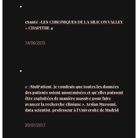
eSanté -LES CHRONIQUES DE LA SILICON VALLEY
– CHAPITRE 4
14/06/2015
« #MoiPatient, je voudrais que toutes les données
des patients soient anonymisées et qu’elles puissent
être exploitées de manière massive pour faire
avancer la recherche clinique », Arslan Mazouni,
data scientist, professeur à l’Université de Madrid
30/01/2017