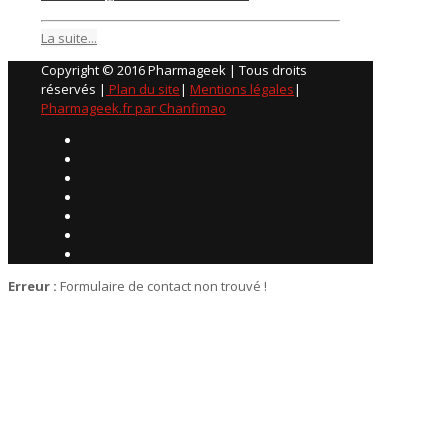
La suite...
Copyright © 2016 Pharmageek | Tous droits
réservés |
Plan du site
|
Mentions légales
|
Pharmageek.fr par Chanfimao
Erreur :
Formulaire de contact non trouvé !