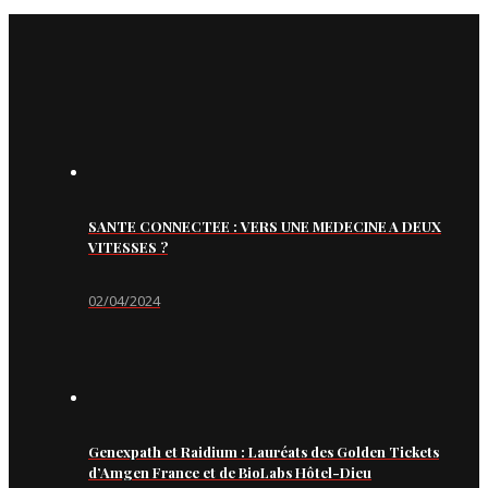
SANTE CONNECTEE : VERS UNE MEDECINE A DEUX
VITESSES ?
02/04/2024
Genexpath et Raidium : Lauréats des Golden Tickets
d’Amgen France et de BioLabs Hôtel-Dieu