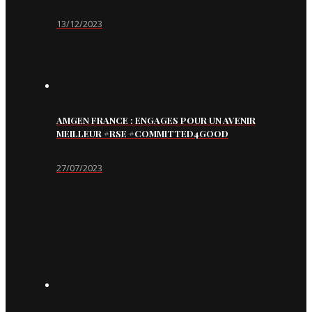
13/12/2023
AMGEN FRANCE : ENGAGES POUR UN AVENIR
MEILLEUR #RSE #COMMITTED4GOOD
27/07/2023