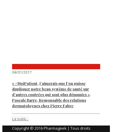
04/01/2017
« #MoiPatient, j’aimerais que l’on puisse
dupliquer notre beau système de santé sur
d’autres contrées qui sont plus démunies »,
Pascale Barre, Responsable des relations
dermatologues chez Pierre Fabre
La suite...
Copyright © 2016 Pharmageek | Tous droits