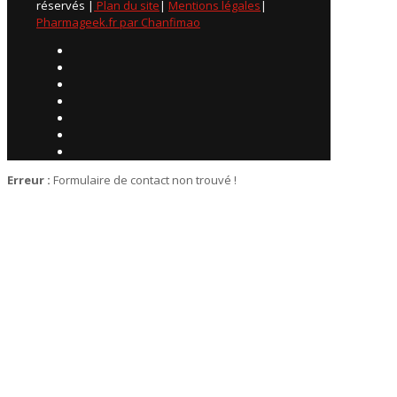
réservés |
Plan du site
|
Mentions légales
|
Pharmageek.fr par Chanfimao
Erreur :
Formulaire de contact non trouvé !