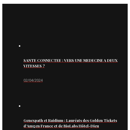
SANTE CONNECTEE : VERS UNE MEDECINE A DEUX
VITESSES ?
02/04/2024
Genexpath et Raidium : Lauréats des Golden Tickets
d’Amgen France et de BioLabs Hôtel-Dieu