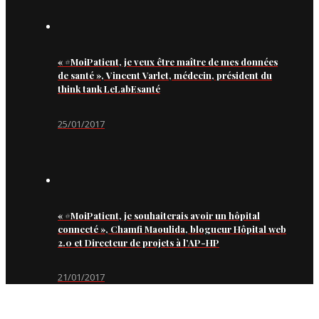
« #MoiPatient, je veux être maître de mes données
de santé », Vincent Varlet, médecin, président du
think tank LeLabEsanté
25/01/2017
« #MoiPatient, je souhaiterais avoir un hôpital
connecté », Chamfi Maoulida, blogueur Hôpital web
2.0 et Directeur de projets à l’AP-HP
21/01/2017