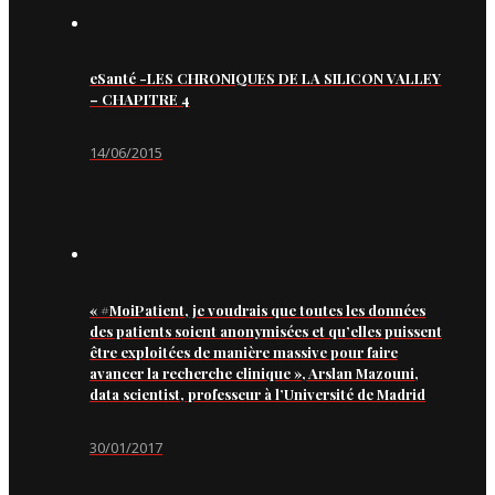
eSanté -LES CHRONIQUES DE LA SILICON VALLEY
– CHAPITRE 4
14/06/2015
« #MoiPatient, je voudrais que toutes les données
des patients soient anonymisées et qu’elles puissent
être exploitées de manière massive pour faire
avancer la recherche clinique », Arslan Mazouni,
data scientist, professeur à l’Université de Madrid
30/01/2017