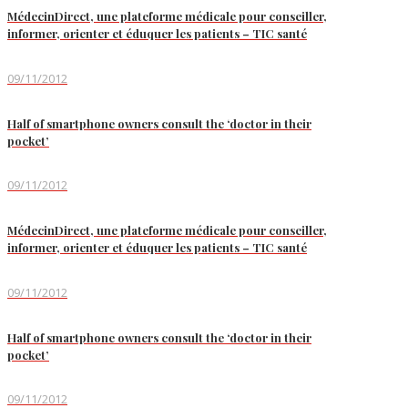
MédecinDirect, une plateforme médicale pour conseiller,
informer, orienter et éduquer les patients – TIC santé
09/11/2012
Half of smartphone owners consult the ‘doctor in their
pocket’
09/11/2012
MédecinDirect, une plateforme médicale pour conseiller,
informer, orienter et éduquer les patients – TIC santé
09/11/2012
Half of smartphone owners consult the ‘doctor in their
pocket’
09/11/2012