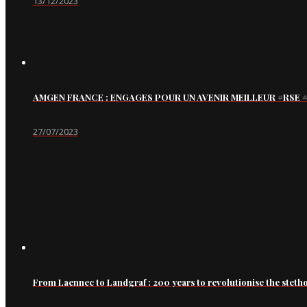
13/12/2023
AMGEN FRANCE : ENGAGES POUR UN AVENIR MEILLEUR #RS
27/07/2023
From Laennec to Landgraf : 200 years to revolutionise the steth