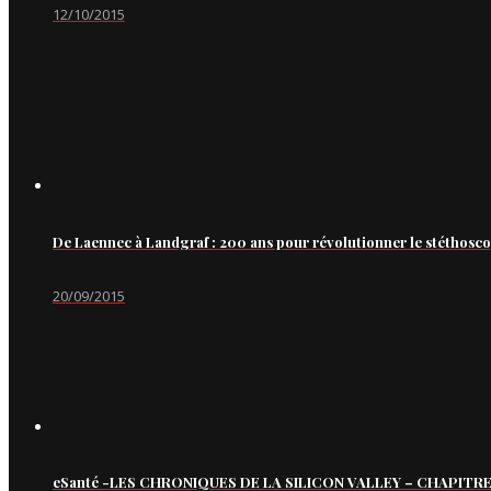
12/10/2015
De Laennec à Landgraf : 200 ans pour révolutionner le stéthosc
20/09/2015
eSanté -LES CHRONIQUES DE LA SILICON VALLEY – CHAPITRE