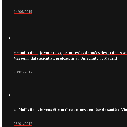
14/06/2015
« #MoiPatient, je voudrais que toutes les données des patients so
Mazouni, data scientist, professeur à l’Université de Madrid
30/01/2017
« #MoiPatient, je veux être maître de mes données de santé », Vi
25/01/2017