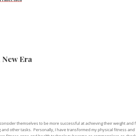
A New Era
consider themselves to be more successful at achieving their weight and f
 and other tasks. Personally, I have transformed my physical fitness and 
before fitness apps and health technology become as commonplace as check