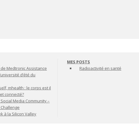
MES POSTS
de Medtronic Assistance
Radioactivité en santé
’université d’été du
lf, mhealth : le corps est il
jet connecté?
 Social Media Community –
t Challenge
à la Silicon Valley