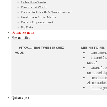
E-Health/e-Santé
Pharmacist World
Connected Health & Quantifiedself
Healthcare Social Media
Patient Empowerment
Big Data
Dernières news
Mes activités
#JTCV…. J’IRAI TWEETER CHEZ
MES HISTOIRES
VOUS
Lancement 
E-Santé à L
Medef
Quantifiedse
un nouvel ob
Healthcare
Als Ice Bucke
Pharmageek 
Qui suis-je ?