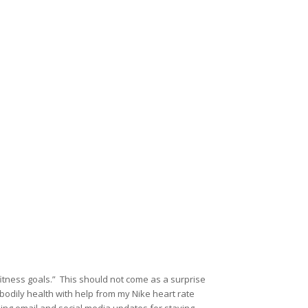
itness goals.” This should not come as a surprise
bodily health with help from my Nike heart rate
ing email and social media updates for staying