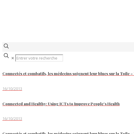
✕
Connectés et combatifs, les médecins soignent leur blues sur la Toile –
16/10/2013
Connected and Healthy: Using ICTs to Improve People’s Health
16/10/2013
Connectés et combatifs, les médecins soignent leur blues sur la Toile –