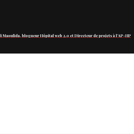
fi Maoulida, blogueur Hôpital web 2.0 et Directeur de projets à l’AP-HP