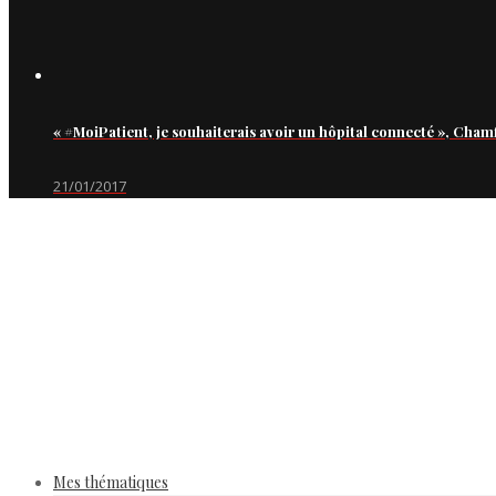
« #MoiPatient, je souhaiterais avoir un hôpital connecté », Cham
21/01/2017
Mes thématiques