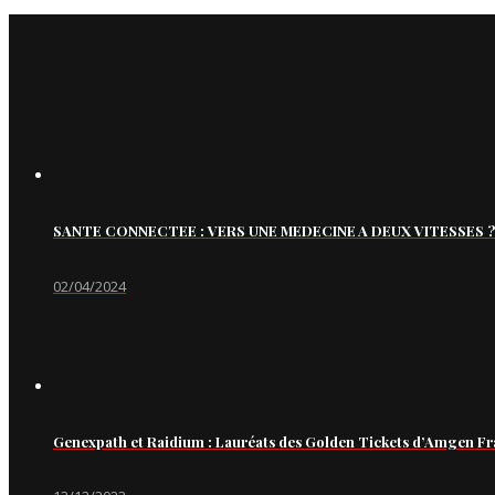
SANTE CONNECTEE : VERS UNE MEDECINE A DEUX VITESSES ?
02/04/2024
Genexpath et Raidium : Lauréats des Golden Tickets d’Amgen Fr