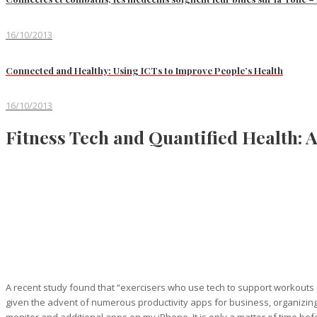
16/10/2013
Connected and Healthy: Using ICTs to Improve People’s Health
16/10/2013
Fitness Tech and Quantified Health: 
A recent study found that “exercisers who use tech to support workouts 
given the advent of numerous productivity apps for business, organizing
monitor and additional apps on my iPhone. It is only a matter of time 