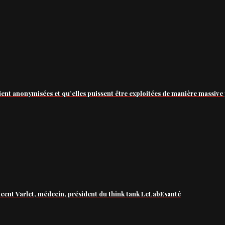
ient anonymisées et qu’elles puissent être exploitées de manière massive 
ncent Varlet, médecin, président du think tank LeLabEsanté