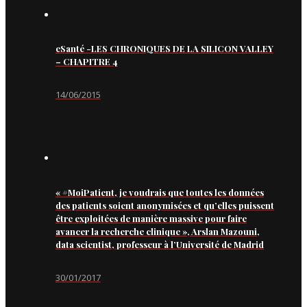
eSanté -LES CHRONIQUES DE LA SILICON VALLEY
– CHAPITRE 4
14/06/2015
« #MoiPatient, je voudrais que toutes les données
des patients soient anonymisées et qu’elles puissent
être exploitées de manière massive pour faire
avancer la recherche clinique », Arslan Mazouni,
data scientist, professeur à l’Université de Madrid
30/01/2017