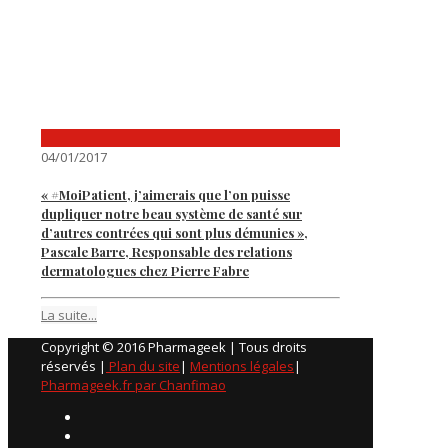
04/01/2017
« #MoiPatient, j’aimerais que l’on puisse
dupliquer notre beau système de santé sur
d’autres contrées qui sont plus démunies »,
Pascale Barre, Responsable des relations
dermatologues chez Pierre Fabre
La suite...
Copyright © 2016 Pharmageek | Tous droits
réservés |
Plan du site
|
Mentions légales
|
Pharmageek.fr par Chanfimao