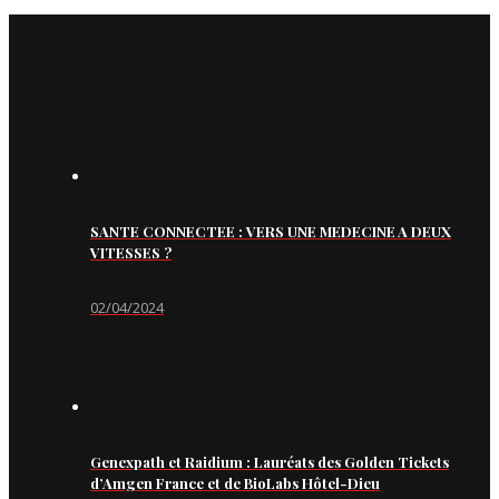
SANTE CONNECTEE : VERS UNE MEDECINE A DEUX
VITESSES ?
02/04/2024
Genexpath et Raidium : Lauréats des Golden Tickets
d’Amgen France et de BioLabs Hôtel-Dieu