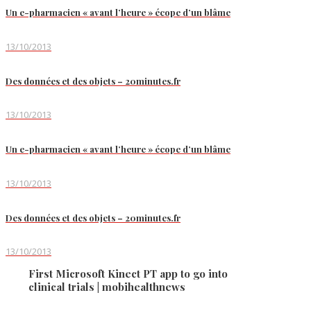
Un e-pharmacien « avant l’heure » écope d’un blâme
13/10/2013
Des données et des objets – 20minutes.fr
13/10/2013
Un e-pharmacien « avant l’heure » écope d’un blâme
13/10/2013
Des données et des objets – 20minutes.fr
13/10/2013
First Microsoft Kinect PT app to go into
clinical trials | mobihealthnews