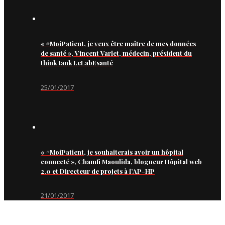
« #MoiPatient, je veux être maître de mes données
de santé », Vincent Varlet, médecin, président du
think tank LeLabEsanté
25/01/2017
« #MoiPatient, je souhaiterais avoir un hôpital
connecté », Chamfi Maoulida, blogueur Hôpital web
2.0 et Directeur de projets à l’AP-HP
21/01/2017