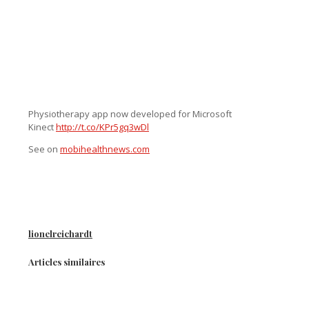
Physiotherapy app now developed for Microsoft
Kinect
http://t.co/KPr5gq3wDl
See on
mobihealthnews.com
lionelreichardt
Articles similaires