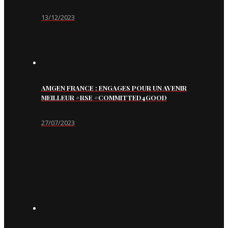
13/12/2023
AMGEN FRANCE : ENGAGES POUR UN AVENIR
MEILLEUR #RSE #COMMITTED4GOOD
27/07/2023