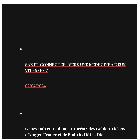
SANTE CONNECTEE : VERS UNE MEDECINE A DEUX
VITESSES ?
02/04/2024
Genexpath et Raidium : Lauréats des Golden Tickets
d’Amgen France et de BioLabs Hôtel-Dieu