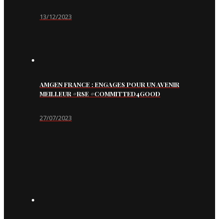
13/12/2023
AMGEN FRANCE : ENGAGES POUR UN AVENIR
MEILLEUR #RSE #COMMITTED4GOOD
27/07/2023