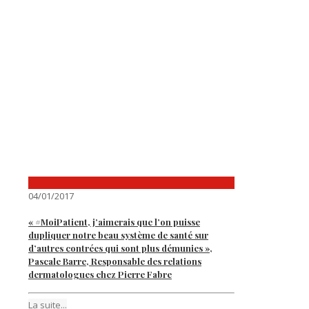
04/01/2017
« #MoiPatient, j’aimerais que l’on puisse
dupliquer notre beau système de santé sur
d’autres contrées qui sont plus démunies »,
Pascale Barre, Responsable des relations
dermatologues chez Pierre Fabre
La suite...