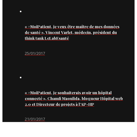
« #MoiPatient, je veux être maître de mes données
de santé », Vincent Varlet, médecin, président du
think tank LeLabEsanté
25/01/2017
« #MoiPatient, je souhaiterais avoir un hôpital
connecté », Chamfi Maoulida, blogueur Hôpital web
2.0 et Directeur de projets à l’AP-HP
21/01/2017