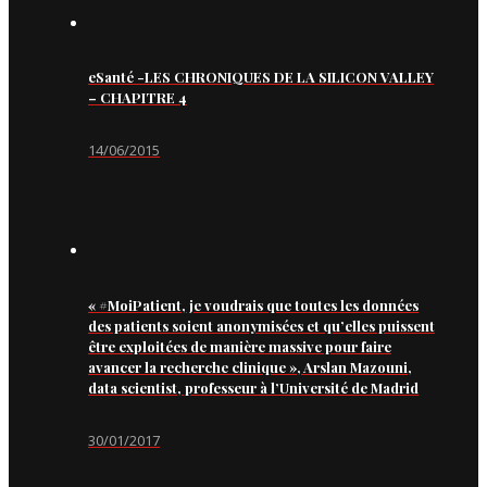
eSanté -LES CHRONIQUES DE LA SILICON VALLEY
– CHAPITRE 4
14/06/2015
« #MoiPatient, je voudrais que toutes les données
des patients soient anonymisées et qu’elles puissent
être exploitées de manière massive pour faire
avancer la recherche clinique », Arslan Mazouni,
data scientist, professeur à l’Université de Madrid
30/01/2017