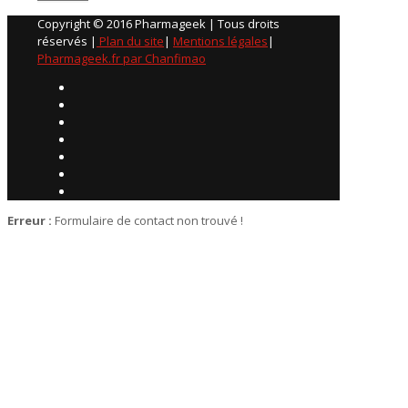
Copyright © 2016 Pharmageek | Tous droits
réservés |
Plan du site
|
Mentions légales
|
Pharmageek.fr par Chanfimao
Erreur :
Formulaire de contact non trouvé !