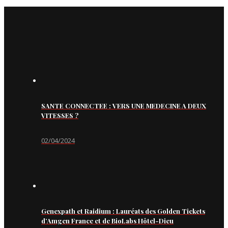
SANTE CONNECTEE : VERS UNE MEDECINE A DEUX
VITESSES ?
02/04/2024
Genexpath et Raidium : Lauréats des Golden Tickets
d’Amgen France et de BioLabs Hôtel-Dieu