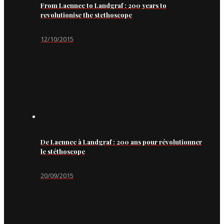
From Laennec to Landgraf : 200 years to
revolutionise the stethoscope
12/10/2015
De Laennec à Landgraf : 200 ans pour révolutionner
le stéthoscope
20/09/2015