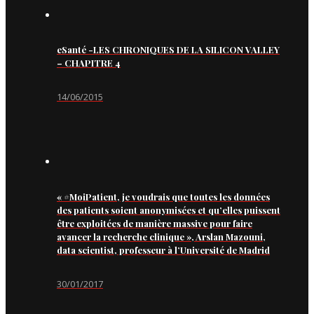
eSanté -LES CHRONIQUES DE LA SILICON VALLEY
– CHAPITRE 4
14/06/2015
« #MoiPatient, je voudrais que toutes les données
des patients soient anonymisées et qu’elles puissent
être exploitées de manière massive pour faire
avancer la recherche clinique », Arslan Mazouni,
data scientist, professeur à l’Université de Madrid
30/01/2017