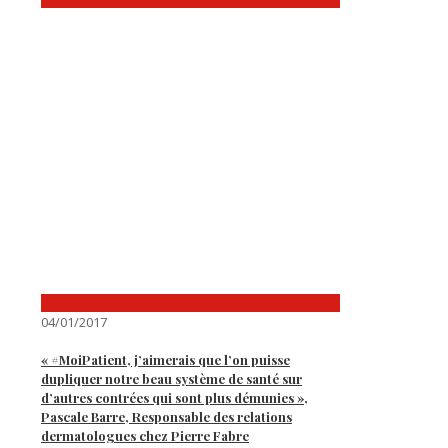
04/01/2017
« #MoiPatient, j’aimerais que l’on puisse
dupliquer notre beau système de santé sur
d’autres contrées qui sont plus démunies »,
Pascale Barre, Responsable des relations
dermatologues chez Pierre Fabre