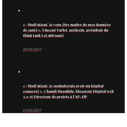
« #MoiPatient, je veux être maître de mes données
de santé », Vincent Varlet, médecin, président du
think tank LeLabEsanté
25/01/2017
« #MoiPatient, je souhaiterais avoir un hôpital
connecté », Chamfi Maoulida, blogueur Hôpital web
2.0 et Directeur de projets à l’AP-HP
21/01/2017