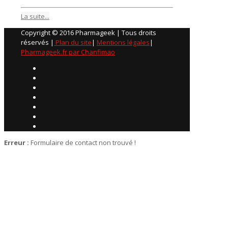
La suite...
Copyright © 2016 Pharmageek | Tous droits
réservés |
Plan du site
|
Mentions légales
|
Pharmageek.fr par Chanfimao
Erreur :
Formulaire de contact non trouvé !