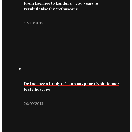
From Laennec to Landgraf : 200 years to
revolutionise the stethoscope
12/10/2015
De Laennec à Landgraf : 200 ans pour révolutionner
le stéthoscope
20/09/2015