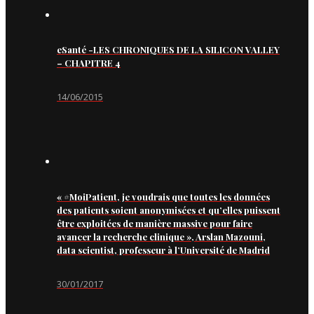
eSanté -LES CHRONIQUES DE LA SILICON VALLEY
– CHAPITRE 4
14/06/2015
« #MoiPatient, je voudrais que toutes les données
des patients soient anonymisées et qu’elles puissent
être exploitées de manière massive pour faire
avancer la recherche clinique », Arslan Mazouni,
data scientist, professeur à l’Université de Madrid
30/01/2017