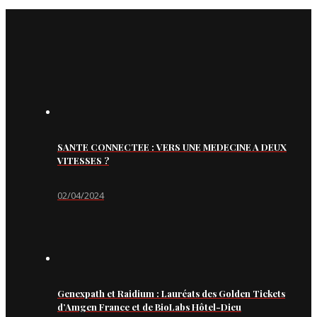
SANTE CONNECTEE : VERS UNE MEDECINE A DEUX
VITESSES ?
02/04/2024
Genexpath et Raidium : Lauréats des Golden Tickets
d’Amgen France et de BioLabs Hôtel-Dieu