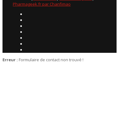
Pharmageek.fr par Chanfimao
Erreur :
Formulaire de contact non trouvé !