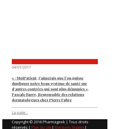
04/01/2017
« #MoiPatient, j’aimerais que l’on puisse
dupliquer notre beau système de santé sur
d’autres contrées qui sont plus démunies »,
Pascale Barre, Responsable des relations
dermatologues chez Pierre Fabre
La suite...
Copyright © 2016 Pharmageek | Tous droits
réservés |
Plan du site
|
Mentions légales
|