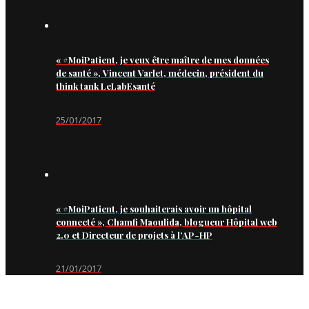
« #MoiPatient, je veux être maître de mes données
de santé », Vincent Varlet, médecin, président du
think tank LeLabEsanté
25/01/2017
« #MoiPatient, je souhaiterais avoir un hôpital
connecté », Chamfi Maoulida, blogueur Hôpital web
2.0 et Directeur de projets à l’AP-HP
21/01/2017