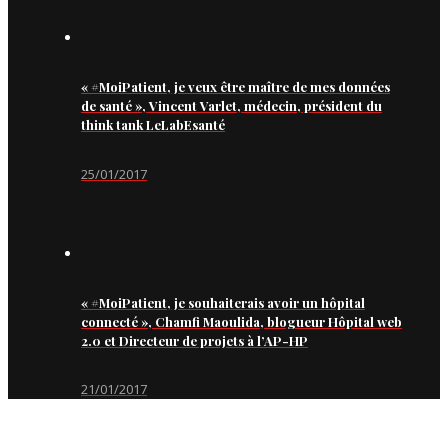
« #MoiPatient, je veux être maître de mes données
de santé », Vincent Varlet, médecin, président du
think tank LeLabEsanté
25/01/2017
« #MoiPatient, je souhaiterais avoir un hôpital
connecté », Chamfi Maoulida, blogueur Hôpital web
2.0 et Directeur de projets à l’AP-HP
21/01/2017