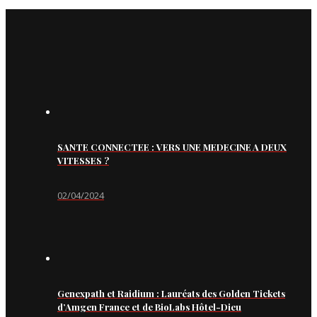
SANTE CONNECTEE : VERS UNE MEDECINE A DEUX
VITESSES ?
02/04/2024
Genexpath et Raidium : Lauréats des Golden Tickets
d’Amgen France et de BioLabs Hôtel-Dieu