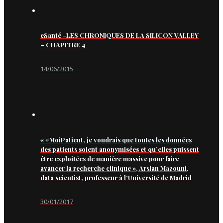
eSanté -LES CHRONIQUES DE LA SILICON VALLEY
– CHAPITRE 4
14/06/2015
« #MoiPatient, je voudrais que toutes les données
des patients soient anonymisées et qu’elles puissent
être exploitées de manière massive pour faire
avancer la recherche clinique », Arslan Mazouni,
data scientist, professeur à l’Université de Madrid
30/01/2017