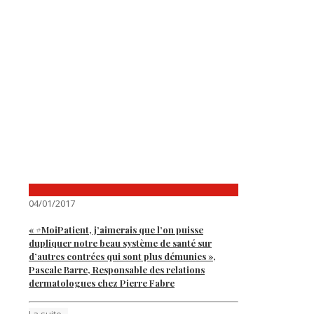
04/01/2017
« #MoiPatient, j’aimerais que l’on puisse
dupliquer notre beau système de santé sur
d’autres contrées qui sont plus démunies »,
Pascale Barre, Responsable des relations
dermatologues chez Pierre Fabre
La suite...