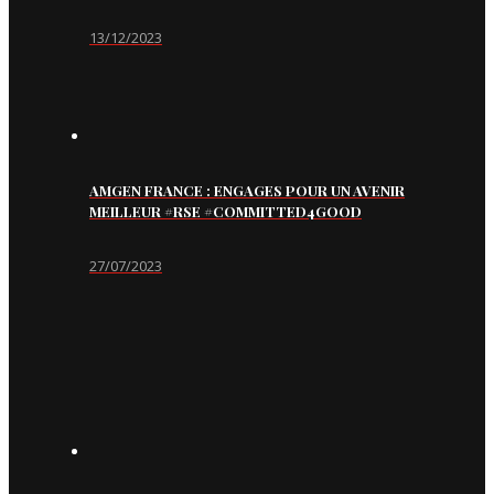
13/12/2023
AMGEN FRANCE : ENGAGES POUR UN AVENIR
MEILLEUR #RSE #COMMITTED4GOOD
27/07/2023