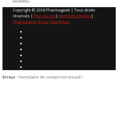
Copyright © 2016 Pharmageek | Tous droits
réservés |
Plan du site
|
Mentions légales
|
Pharmageek.fr par Chanfimao
Erreur :
Formulaire de contact non trouvé !